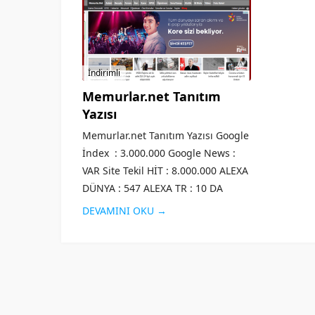
İndirimli
Memurlar.net Tanıtım
Yazısı
Memurlar.net Tanıtım Yazısı Google
İndex : 3.000.000 Google News :
VAR Site Tekil HİT : 8.000.000 ALEXA
DÜNYA : 547 ALEXA TR : 10 DA
Değeri : 63 PA Değeri : 54 MOZ
DEVAMINI OKU →
Değeri :...