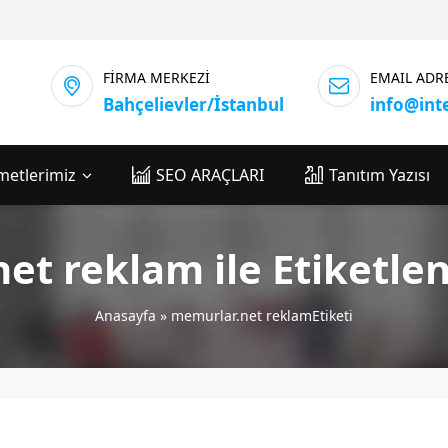
FİRMA MERKEZİ
EMAIL ADR
Bahçelievler/İstanbul
info@int
metlerimiz
SEO ARAÇLARI
Tanıtım Yazısı
et reklam ile Etiketle
Anasayfa
»
memurlar.net reklamEtiketi