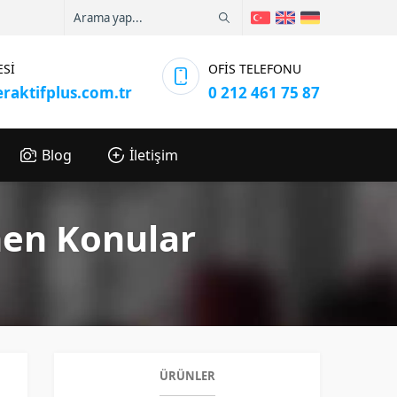
ESİ
OFİS TELEFONU
eraktifplus.com.tr
0 212 461 75 87
Blog
İletişim
nen Konular
ÜRÜNLER