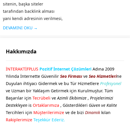
sitenin, başka siteler
tarafından backlink alması
yani kendi adresinin verilmesi,
o sitenin hem reklamı olduğu
DEVAMINI OKU →
kadar hem de arama
motorlarında üst sırada yer
alması için önemli bir kriterdir.
Hakkımızda
Sitenin güvenilirliği arttığı...
GÖKHAN GÖKMEN
İNTERAKTİFPLUS
Pozitif İnternet Çözümleri
Adına 2009
Yılında İnternette Güvenilir
Seo Firması
ve
Seo Hizmetleri
ne
Duyulan ihtiyacı Gidermek ve bu Tür Hizmetlere
Profesyonel
ve Uzman bir Yaklaşım Getirmek için Kurulmuştur. Tüm
Başarılar için
Tecrübeli
ve
Azimli Ekibimize
,
Projelerimizi
Destekleyen
is
Ortaklarımıza
, Gösterdikleri
Güven ve Kalite
Tercihleri için
Müşterilerimize
ve de bizi
Dinamik
kılan
Cevap Yaz
Rakiplerimize
Teşekkür Ederiz.