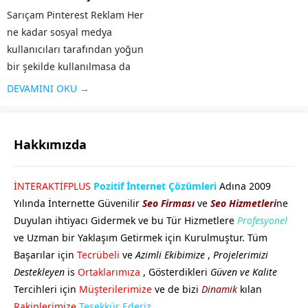
Sarıçam Pinterest Reklam Her
ne kadar sosyal medya
kullanıcıları tarafından yoğun
bir şekilde kullanılmasa da
özellikle grafik / görsel
DEVAMINI OKU →
aramaları için sık kullanılan bir
platform olan Pinterest’te yer
almak işletmenizi öne
Hakkımızda
çıkaracaktır. Özellikle
Pinterest’in kitlesine...
GÖKHAN GÖKMEN
İNTERAKTİFPLUS
Pozitif İnternet Çözümleri
Adına 2009
Yılında İnternette Güvenilir
Seo Firması
ve
Seo Hizmetleri
ne
Duyulan ihtiyacı Gidermek ve bu Tür Hizmetlere
Profesyonel
ve Uzman bir Yaklaşım Getirmek için Kurulmuştur. Tüm
Başarılar için
Tecrübeli
ve
Azimli Ekibimize
,
Projelerimizi
Destekleyen
is
Ortaklarımıza
, Gösterdikleri
Güven ve Kalite
Tercihleri için
Müşterilerimize
ve de bizi
Dinamik
kılan
Cevap Yaz
Rakiplerimize
Teşekkür Ederiz.