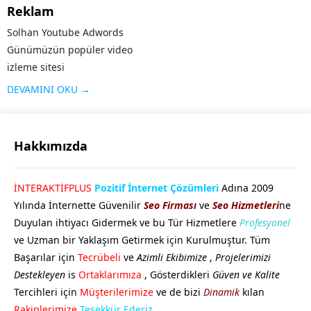
Reklam
Solhan Youtube Adwords
Günümüzün popüler video
izleme sitesi
olan Youtube ,geniş bir kitleye
DEVAMINI OKU →
hitap etmektedir. Benzerlerine
kıyasla sunduğu kolay
arayüz,videoların çabuk
Hakkımızda
yüklenmesi ve diğer ek
özellikleri ile öne çıkan
GÖKHAN GÖKMEN
İNTERAKTİFPLUS
Pozitif İnternet Çözümleri
Adına 2009
Youtube’un ziyaretçi sayısı
Yılında İnternette Güvenilir
Seo Firması
ve
Seo Hizmetleri
ne
fazla olunca bu alanda da...
Duyulan ihtiyacı Gidermek ve bu Tür Hizmetlere
Profesyonel
ve Uzman bir Yaklaşım Getirmek için Kurulmuştur. Tüm
Başarılar için
Tecrübeli
ve
Azimli Ekibimize
,
Projelerimizi
Destekleyen
is
Ortaklarımıza
, Gösterdikleri
Güven ve Kalite
Tercihleri için
Müşterilerimize
ve de bizi
Dinamik
kılan
Cevap Yaz
Rakiplerimize
Teşekkür Ederiz.