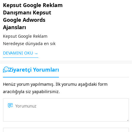
Kepsut Google Reklam
Danışmanı Kepsut
Google Adwords
Ajansları
Kepsut Google Reklam
Neredeyse dünyada en sık
kullanılan arama motoru olan
DEVAMINI OKU →
Google’ın sunduğu reklam
modeli kişi ya da kurumların
Ziyaretçi Yorumları
web sayfalarını arama
sonuçlarında üst sıralara
Henüz yorum yapılmamış. İlk yorumu aşağıdaki form
çıkaran sistemdir. Örneğin
aracılığıyla siz yapabilirsiniz.
“google reklam” adı altında
yapılan bir aramaya...