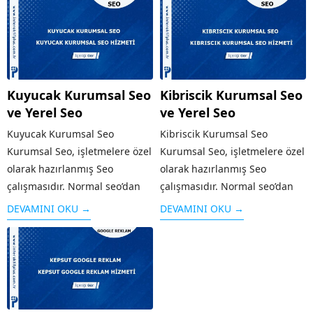
Kuyucak Kurumsal Seo
Kibriscik Kurumsal Seo
ve Yerel Seo
ve Yerel Seo
Kuyucak Kurumsal Seo
Kibriscik Kurumsal Seo
Kurumsal Seo, işletmelere özel
Kurumsal Seo, işletmelere özel
olarak hazırlanmış Seo
olarak hazırlanmış Seo
çalışmasıdır. Normal seo’dan
çalışmasıdır. Normal seo’dan
farklı olarak işletmenin geniş
farklı olarak işletmenin geniş
DEVAMINI OKU →
DEVAMINI OKU →
kesimlere ulaşması, firma
kesimlere ulaşması, firma
tanıtımının yapılması, sosyal
tanıtımının yapılması, sosyal
medyanın etkin olarak
medyanın etkin olarak
kullanılması gibi özellikleri
kullanılması gibi özellikleri
taşır. Alanında faaliyet
taşır. Alanında faaliyet
gösteren diğer rakip...
gösteren diğer rakip...