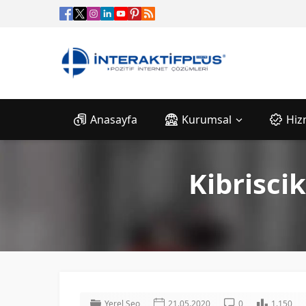
Anasayfa
Kurumsal
Hiz
Kibrisci
Yerel Seo
21.05.2020
0
1.150