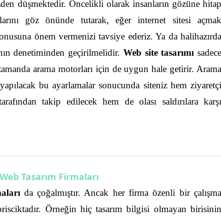
zden düşmektedir. Öncelikli olarak insanların gözüne hita
larını göz önünde tutarak, eğer internet sitesi açma
nusuna önem vermenizi tavsiye ederiz.
Ya da halihazırd
cının denetiminden geçirilmelidir.
Web site tasarımı
sadec
amanda arama motorları için de uygun hale getirir.
Aram
 yapılacak bu ayarlamalar sonucunda siteniz hem ziyaretç
arafından takip edilecek hem de olası saldırılara karş
k Web Tasarım Firmaları
aları
da çoğalmıştır. Ancak her firma özenli bir çalışm
isciktadır. Örneğin hiç tasarım bilgisi olmayan birisini