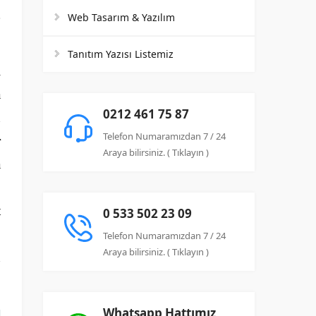
Web Tasarım & Yazılım
Tanıtım Yazısı Listemiz
i
a
0212 461 75 87
n
Telefon Numaramızdan 7 / 24
r
Araya bilirsiniz. ( Tıklayın )
a
b
t
0 533 502 23 09
b
Telefon Numaramızdan 7 / 24
Araya bilirsiniz. ( Tıklayın )
n
Whatsapp Hattımız