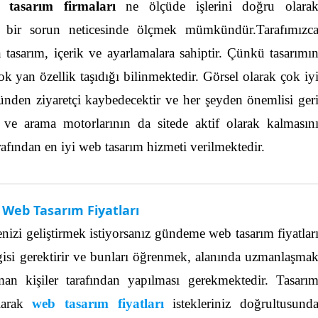
 tasarım firmaları
ne ölçüde işlerini doğru olara
ı bir sorun neticesinde ölçmek mümkündür.Tarafımızc
tasarım, içerik ve ayarlamalara sahiptir.
Çünkü tasarımı
 yan özellik taşıdığı bilinmektedir. Görsel olarak çok iy
üzünden ziyaretçi kaybedecektir ve her şeyden önemlisi ger
 ve arama motorlarının da sitede aktif olarak kalmasın
afından en iyi web tasarım hizmeti verilmektedir.
k Web Tasarım Fiyatları
enizi geliştirmek istiyorsanız gündeme web tasarım fiyatlar
isi gerektirir ve bunları öğrenmek, alanında uzmanlaşma
n kişiler tarafından yapılması gerekmektedir.
Tasarı
olarak
web tasarım fiyatları
istekleriniz doğrultusund