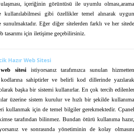
e ulaşması, içeriğinin görüntüsü ile uyumlu olması,aram
e kullanılabilmesi gibi özellikler temel alınarak uygu
e sunulmaktadır.
Eğer diğer sitelerden farklı ve her sited
asarımı için iletişime geçebilirsiniz.
cik Hazır Web Sitesi
web sitesi
istiyorsanız tarafımızca sunulan hizmette
 kodlarına sahiptirler ve belirli kod dillerinde yazılara
 olarak başka bir sistemi kullanırlar. En çok tercih edilenle
ılar üzerine sistem kurulur ve hızlı bir şekilde kullanım
leri kullanmak için de temel bilgiler gerekmektedir. Cpane
kimse tarafından bilinmez.
Bundan ötürü kullanıma hazır
iyorsanız ve sonrasında yönetiminin de kolay olmasın