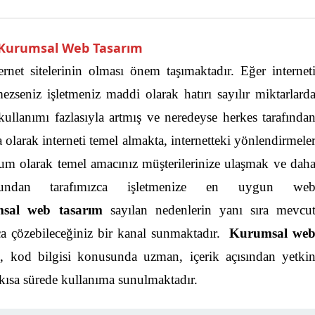
k Kurumsal Web Tasarım
ernet sitelerinin olması önem taşımaktadır. Eğer internet
seniz işletmeniz maddi olarak hatırı sayılır miktarlard
kullanımı fazlasıyla artmış ve neredeyse herkes tarafında
a olarak interneti temel almakta, internetteki yönlendirmele
m olarak temel amacınız müşterilerinize ulaşmak ve dah
ğundan tarafımızca işletmenize en uygun we
msal web tasarım
sayılan nedenlerin yanı sıra mevcu
lıca çözebileceğiniz bir kanal sunmaktadır.
Kurumsal we
k, kod bilgisi konusunda uzman, içerik açısından yetki
kısa sürede kullanıma sunulmaktadır.