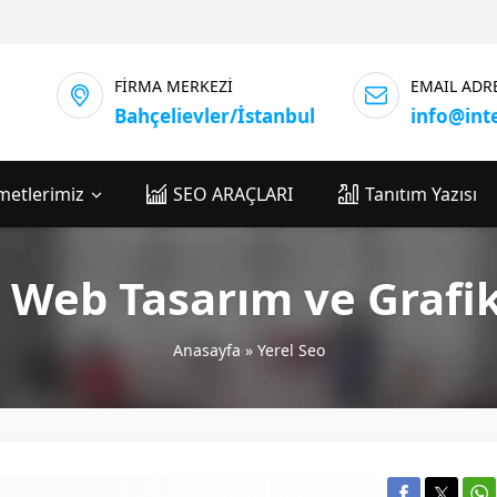
FİRMA MERKEZİ
EMAIL ADR
Bahçelievler/İstanbul
info@int
metlerimiz
SEO ARAÇLARI
Tanıtım Yazısı
k Web Tasarım ve Grafi
Anasayfa
»
Yerel Seo