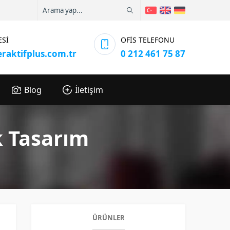
ESİ
OFİS TELEFONU
eraktifplus.com.tr
0 212 461 75 87
Blog
İletişim
k Tasarım
ÜRÜNLER