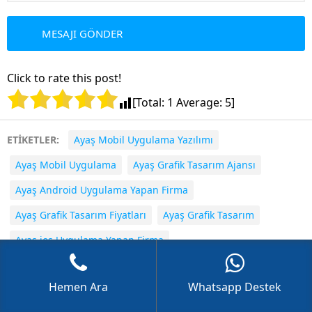
Click to rate this post!
GÖKHAN GÖKMEN
[Total:
1
Average:
5
]
ETİKETLER:
Ayaş Mobil Uygulama Yazılımı
Ayaş Mobil Uygulama
Ayaş Grafik Tasarım Ajansı
Ayaş Android Uygulama Yapan Firma
Cevap Yaz
Ayaş Grafik Tasarım Fiyatları
Ayaş Grafik Tasarım
Ayaş ios Uygulama Yapan Firma
Ayaş E-ticaret Sitesi Tasarımı
Hemen Ara
Whatsapp Destek
Ayaş Grafik Tasarım Firmaları