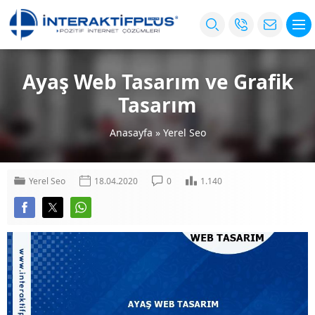
Ayaş Web Tasarım ve Grafik
Tasarım
Anasayfa
»
Yerel Seo
Yerel Seo
18.04.2020
0
1.140