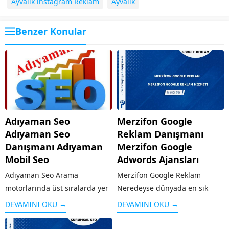
Ayvalik instagram Reklam
Ayvalik
Benzer Konular
Adıyaman Seo
Merzifon Google
Adıyaman Seo
Reklam Danışmanı
Danışmanı Adıyaman
Merzifon Google
Mobil Seo
Adwords Ajansları
Adıyaman Seo Arama
Merzifon Google Reklam
motorlarında üst sıralarda yer
Neredeyse dünyada en sık
almak için içeriğinizin uygun
kullanılan arama motoru olan
DEVAMINI OKU →
DEVAMINI OKU →
hale getirilmesi
Google’ın sunduğu reklam
çalışması SEO olarak
modeli kişi ya da kurumların