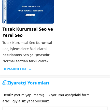
adlandırılır. Arama
web sayfalarını arama
motorlarının sitenizi iyi bir
sonuçlarında üst sıralara
şekilde taraması ve aranılan
çıkaran sistemdir. Örneğin
konuya kullanıcılar tarafından
“google reklam” adı altında
Tutak Kurumsal Seo ve
çabuk ulaşması için Adıyaman
yapılan bir aramaya...
Yerel Seo
SEO desteği almanız oldukça
önemlidir. Bu...
Tutak Kurumsal Seo Kurumsal
Seo, işletmelere özel olarak
hazırlanmış Seo çalışmasıdır.
Normal seo’dan farklı olarak
işletmenin geniş kesimlere
DEVAMINI OKU →
ulaşması, firma tanıtımının
yapılması, sosyal medyanın
Ziyaretçi Yorumları
etkin olarak kullanılması gibi
özellikleri taşır. Alanında
Henüz yorum yapılmamış. İlk yorumu aşağıdaki form
faaliyet gösteren diğer rakip...
aracılığıyla siz yapabilirsiniz.