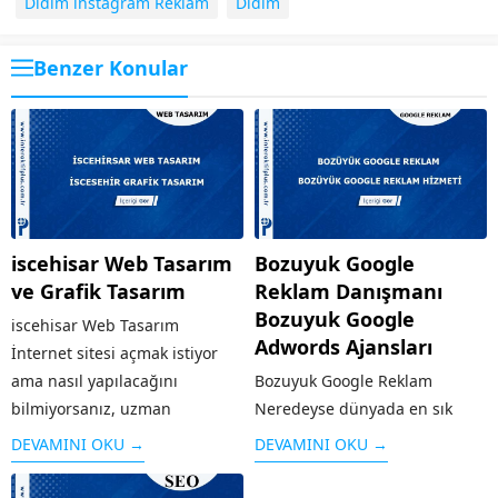
Didim instagram Reklam
Didim
Benzer Konular
iscehisar Web Tasarım
Bozuyuk Google
ve Grafik Tasarım
Reklam Danışmanı
Bozuyuk Google
iscehisar Web Tasarım
Adwords Ajansları
İnternet sitesi açmak istiyor
ama nasıl yapılacağını
Bozuyuk Google Reklam
bilmiyorsanız, uzman
Neredeyse dünyada en sık
tasarımcılar tarafından kısa
kullanılan arama motoru olan
DEVAMINI OKU →
DEVAMINI OKU →
sürede hazırlanacak web
Google’ın sunduğu reklam
tasarım hizmetinden
modeli kişi ya da kurumların