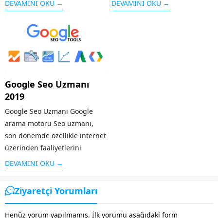
DEVAMINI OKU →
DEVAMINI OKU →
görevlerinden biridir. Çünkü
zamanda baclink çalışmalıyla
başarılı bir şekilde web
birlikte web sitenizin, reklam,
tasarımı geröekleştirmek için
tanıtım ve ziyaretçi olarak ön
en temel özelliklerden biri olan
sıralara...
web sitesinin içeriğine ve...
Google Seo Uzmanı
2019
Google Seo Uzmanı Google
arama motoru Seo uzmanı,
son dönemde özellikle internet
üzerinden faaliyetlerini
sürdüren pek çok bireysel veya
DEVAMINI OKU →
kurumsal şirketin sıklıkla
araştırma yaptığı konular
Ziyaretçi Yorumları
arasında yer almaktadır.
İnternet dünyasının her geçen
Henüz yorum yapılmamış. İlk yorumu aşağıdaki form