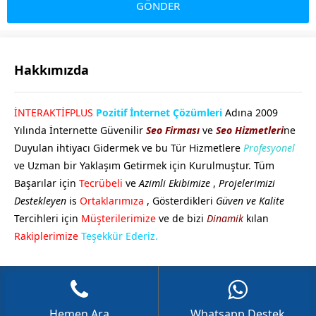
Hakkımızda
GÖKHAN GÖKMEN
İNTERAKTİFPLUS
Pozitif İnternet Çözümleri
Adına 2009
Yılında İnternette Güvenilir
Seo Firması
ve
Seo Hizmetleri
ne
Duyulan ihtiyacı Gidermek ve bu Tür Hizmetlere
Profesyonel
ve Uzman bir Yaklaşım Getirmek için Kurulmuştur. Tüm
Başarılar için
Tecrübeli
ve
Azimli Ekibimize
,
Projelerimizi
Destekleyen
is
Ortaklarımıza
, Gösterdikleri
Güven ve Kalite
Tercihleri için
Müşterilerimize
ve de bizi
Dinamik
kılan
Cevap Yaz
Rakiplerimize
Teşekkür Ederiz.
Hemen Ara
Whatsapp Destek