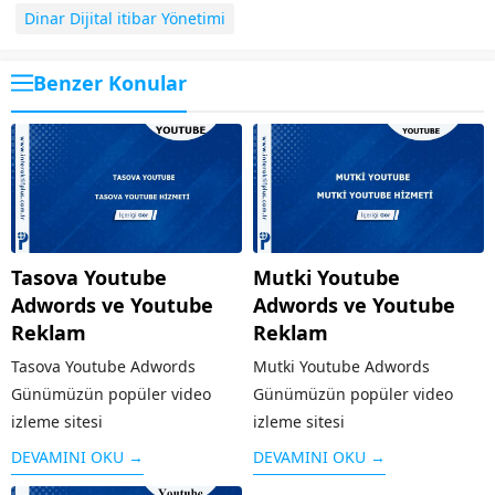
Dinar Dijital itibar Yönetimi
Benzer Konular
Tasova Youtube
Mutki Youtube
Adwords ve Youtube
Adwords ve Youtube
Reklam
Reklam
Tasova Youtube Adwords
Mutki Youtube Adwords
Günümüzün popüler video
Günümüzün popüler video
izleme sitesi
izleme sitesi
olan Youtube ,geniş bir kitleye
olan Youtube ,geniş bir kitleye
DEVAMINI OKU →
DEVAMINI OKU →
hitap etmektedir. Benzerlerine
hitap etmektedir. Benzerlerine