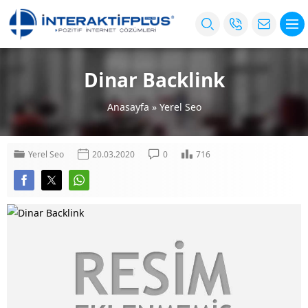
Dinar Backlink
Anasayfa
»
Yerel Seo
Yerel Seo
20.03.2020
0
716