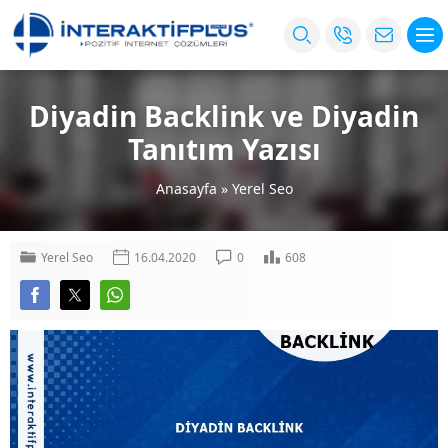
Diyadin Backlink ve Diyadin
Tanıtım Yazısı
Anasayfa
»
Yerel Seo
Yerel Seo
16.04.2020
0
608