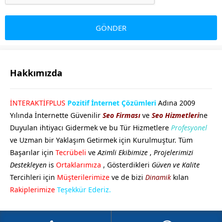
Hakkımızda
GÖKHAN GÖKMEN
İNTERAKTİFPLUS
Pozitif İnternet Çözümleri
Adına 2009
Yılında İnternette Güvenilir
Seo Firması
ve
Seo Hizmetleri
ne
Duyulan ihtiyacı Gidermek ve bu Tür Hizmetlere
Profesyonel
ve Uzman bir Yaklaşım Getirmek için Kurulmuştur. Tüm
Başarılar için
Tecrübeli
ve
Azimli Ekibimize
,
Projelerimizi
Destekleyen
is
Ortaklarımıza
, Gösterdikleri
Güven ve Kalite
Tercihleri için
Müşterilerimize
ve de bizi
Dinamik
kılan
Cevap Yaz
Rakiplerimize
Teşekkür Ederiz.