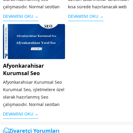
çalışmasıdır. Normal seo’dan
kısa sürede hazırlanacak web
farklı olarak işletmenin geniş
tasarım hizmetinden
DEVAMINI OKU →
DEVAMINI OKU →
kesimlere ulaşması, firma
yararlanabilirsiniz. Bu hizmet
tanıtımının yapılması, sosyal
kapsamında, faaliyet
medyanın etkin olarak
göstereceğiniz alan dikkate
kullanılması gibi özellikleri
alınarak, içeriklerin uygun bir
taşır. Alanında faaliyet
şekilde ziyaretçiler tarafından
gösteren diğer rakip...
görüntülenmesi
Afyonkarahisar
için Bayat web...
Kurumsal Seo
Afyonkarahisar Kurumsal Seo
Kurumsal Seo, işletmelere özel
olarak hazırlanmış Seo
çalışmasıdır. Normal seo’dan
farklı olarak işletmenin geniş
DEVAMINI OKU →
kesimlere ulaşması, firma
tanıtımının yapılması, sosyal
Ziyaretçi Yorumları