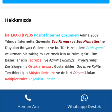
Hakkımızda
GÖKHAN GÖKMEN
İNTERAKTİFPLUS
Pozitif İnternet Çözümleri
Adına 2009
Yılında İnternette Güvenilir
Seo Firması
ve
Seo Hizmetleri
ne
Duyulan ihtiyacı Gidermek ve bu Tür Hizmetlere
Profesyonel
ve Uzman bir Yaklaşım Getirmek için Kurulmuştur. Tüm
Başarılar için
Tecrübeli
ve
Azimli Ekibimize
,
Projelerimizi
Destekleyen
is
Ortaklarımıza
, Gösterdikleri
Güven ve Kalite
Tercihleri için
Müşterilerimize
ve de bizi
Dinamik
kılan
Cevap Yaz
Rakiplerimize
Teşekkür Ederiz.
Hemen Ara
Whatsapp Destek