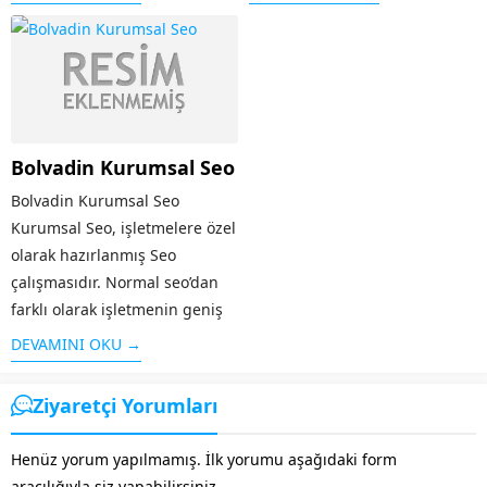
profesyonel hizmete
çalışması SEO olarak
firmamızın müşterilerine
adlandırılır. Arama
sunduğu desteklerden
motorlarının sitenizi iyi bir
yararlanarak ulaşabilirsiniz.
şekilde taraması ve aranılan
Firmamızın profesyonel olarak
konuya kullanıcılar tarafından
müşterilerine sunduğu
çabuk ulaşması
Bolvadin Kurumsal Seo
hizmetler arasında yer alan
için Sereflikochisar
önemli çalışmalar,...
SEO desteği almanız oldukça
Bolvadin Kurumsal Seo
önemlidir. Bu...
Kurumsal Seo, işletmelere özel
olarak hazırlanmış Seo
çalışmasıdır. Normal seo’dan
farklı olarak işletmenin geniş
kesimlere ulaşması, firma
DEVAMINI OKU →
tanıtımının yapılması, sosyal
medyanın etkin olarak
Ziyaretçi Yorumları
kullanılması gibi özellikleri
taşır. Alanında faaliyet
Henüz yorum yapılmamış. İlk yorumu aşağıdaki form
gösteren diğer rakip...
aracılığıyla siz yapabilirsiniz.