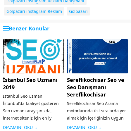
Golpazari instagram Reklam Danışmanı
Golpazari instagram Reklam
Golpazari
Benzer Konular
İstanbul Seo Uzmanı
Sereflikochisar Seo ve
2019
Seo Danışmanı
Sereflikochisar
İstanbul Seo Uzmanı
İstanbul’da faaliyet gösteren
Sereflikochisar Seo Arama
Seo uzmanı arayışınızda,
motorlarında üst sıralarda yer
internet siteniz için en iyi
almak için içeriğinizin uygun
çözümleri üretecek
hale getirilmesi
DEVAMINI OKU →
DEVAMINI OKU →