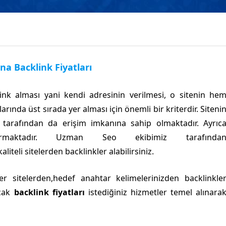
a Backlink Fiyatları
link alması yani kendi adresinin verilmesi, o sitenin he
nda üst sırada yer alması için önemli bir kriterdir. Siteni
im tarafından da erişim imkanına sahip olmaktadır. Ayrıc
ırmaktadır. Uzman Seo ekibimiz tarafında
liteli sitelerden backlinkler alabilirsiniz.
r sitelerden,hedef anahtar kelimelerinizden backlinkle
acak
backlink fiyatları
istediğiniz hizmetler temel alınara