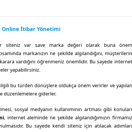
Online İtibar Yönetimi
 bir siteniz var save marka değeri olarak buna öne
samında markanızın ne şekilde algılandığını, müşterileri
i karara vardığını öğrenmeniz önemlidir. Bu sayede interne
eler yapabilirsiniz.
le ilgili bu türden dönüşlere oldukça önem verirler ve yapıla
de düzenlemelere giderler.
lmesi, sosyal medyanın kullanımının artması gibi konular
mi
, internet aleminde ne şekilde algılandığımızın firmamı
ulmasıdır. Bu sayede kendi siteniz için atılacak adımlar