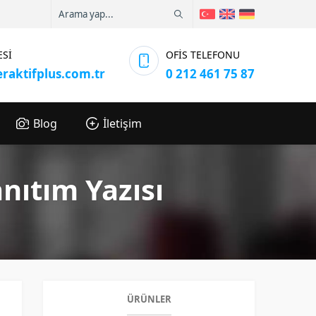
ESİ
OFİS TELEFONU
eraktifplus.com.tr
0 212 461 75 87
Blog
İletişim
ıtım Yazısı
ÜRÜNLER