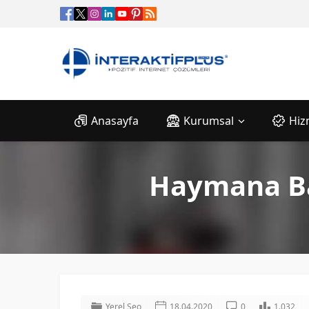
Anasayfa
Kurumsal
Hiz
Haymana Ba
Yerel Seo
18.04.2020
0
1.032