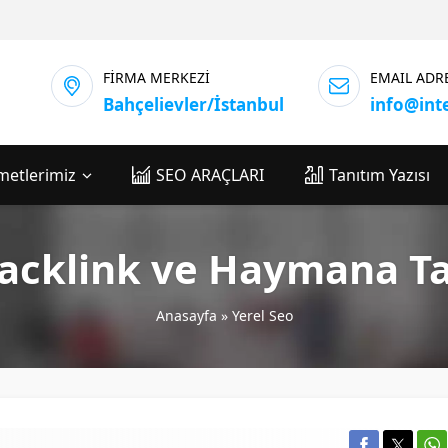
FİRMA MERKEZİ
EMAIL ADR
Bahçelievler/İstanbul
info@int
metlerimiz
SEO ARAÇLARI
Tanıtım Yazısı
cklink ve Haymana Tan
Anasayfa
»
Yerel Seo