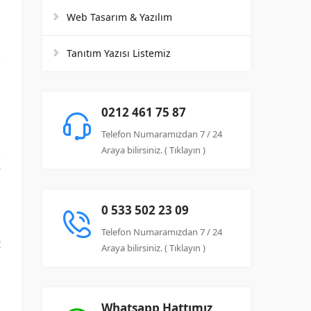
Web Tasarım & Yazılım
Tanıtım Yazısı Listemiz
0212 461 75 87
n
Telefon Numaramızdan 7 / 24
k
Araya bilirsiniz. ( Tıklayın )
e
0 533 502 23 09
a
Telefon Numaramızdan 7 / 24
t
Araya bilirsiniz. ( Tıklayın )
n
Whatsapp Hattımız