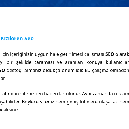
Kızılören Seo
çin içeriğinizin uygun hale getirilmesi çalışması
SEO
olara
 iyi bir şekilde taraması ve aranılan konuya kullanıcıla
SEO
desteği almanız oldukça önemlidir. Bu çalışma olmada
ar.
r tarafından sitenizden haberdar olunur. Aynı zamanda rekla
şabilirler. Böylece siteniz hem geniş kitlelere ulaşacak he
acaksınız.