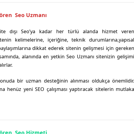
ılören Seo Uzmanı
n site dışı Seo’ya kadar her türlü alanda hizmet vere
enin kelimelerine, içeriğine, teknik durumlarına,yapısa
paylaşımlarına dikkat ederek sitenin gelişmesi için gereke
samında, alanında en yetkin Seo Uzmanı sitenizin gelişim
lırlar.
konuda bir uzman desteğinin alınması oldukça önemlidir
ma henüz yeni SEO çalışması yaptıracak sitelerin mutlak
lören Seo Hizmeti