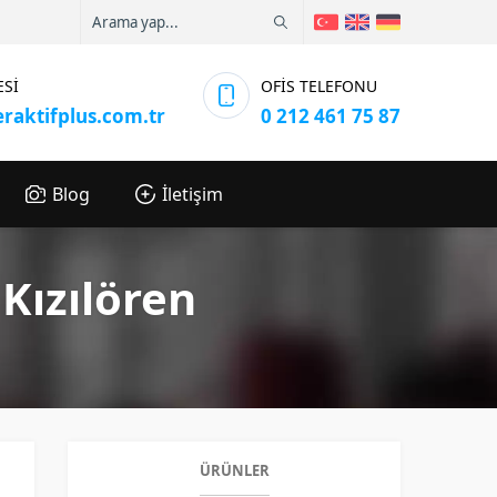
ESİ
OFİS TELEFONU
eraktifplus.com.tr
0 212 461 75 87
Blog
İletişim
Kızılören
ÜRÜNLER