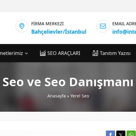
FİRMA MERKEZİ
EMAIL ADR
Bahçelievler/İstanbul
info@int
metlerimiz
SEO ARAÇLARI
Tanıtım Yazısı
n Seo ve Seo Danışmanı 
Anasayfa
»
Yerel Seo