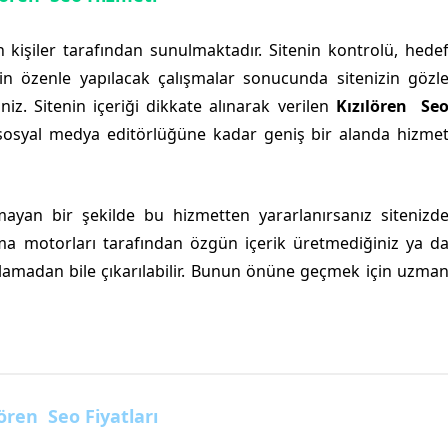
n kişiler tarafından sunulmaktadır. Sitenin kontrolü, hede
çin özenle yapılacak çalışmalar sonucunda sitenizin gözl
iz. Sitenin içeriği dikkate alınarak verilen
Kızılören Se
sosyal medya editörlüğüne kadar geniş bir alanda hizme
yan bir şekilde bu hizmetten yararlanırsanız sitenizd
ma motorları tarafından özgün içerik üretmediğiniz ya d
ralamadan bile çıkarılabilir. Bunun önüne geçmek için uzma
lören Seo Fiyatları