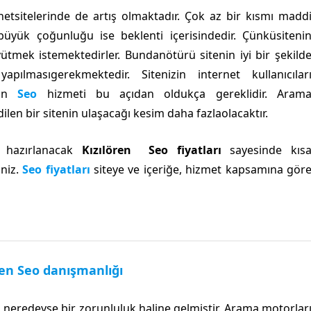
ernetsitelerinde de artış olmaktadır. Çok az bir kısmı madd
büyük çoğunluğu ise beklenti içerisindedir. Çünküsiteni
tmek istemektedirler. Bundanötürü sitenin iyi bir şekild
ılmasıgerekmektedir. Sitenizin internet kullanıcılar
lan
Seo
hizmeti bu açıdan oldukça gereklidir. Aram
ilen bir sitenin ulaşacağı kesim daha fazlaolacaktır.
e hazırlanacak
Kızılören Seo fiyatları
sayesinde kıs
iniz.
Seo fiyatları
siteye ve içeriğe, hizmet kapsamına gör
ren Seo danışmanlığı
e neredeyse bir zorunluluk haline gelmiştir. Arama motorlar