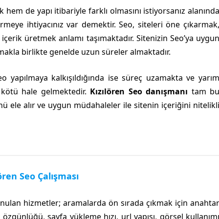
k hem de yapı itibariyle farklı olmasını istiyorsanız alanınd
meye ihtiyacınız var demektir. Seo, siteleri öne çıkarmak
i içerik üretmek anlamı taşımaktadır. Sitenizin Seo’ya uygu
olmakla birlikte genelde uzun süreler almaktadır.
eo yapılmaya kalkışıldığında ise süreç uzamakta ve yarı
 kötü hale gelmektedir.
Kızılören Seo danışmanı
tam b
 ele alır ve uygun müdahaleler ile sitenin içeriğini nitelikl
lören Seo Çalışması
ulan hizmetler; aramalarda ön sırada çıkmak için anahta
 özgünlüğü, sayfa yükleme hızı, url yapısı, görsel kullanım