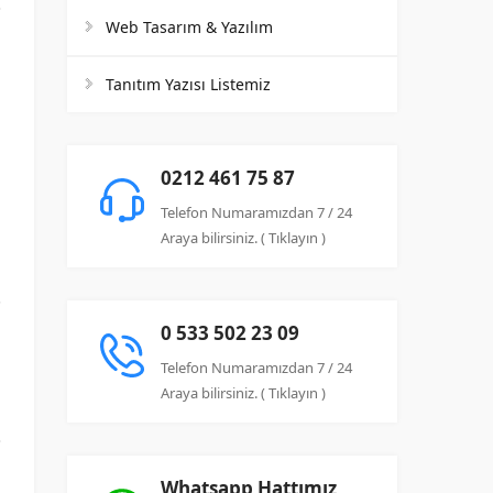
Web Tasarım & Yazılım
Tanıtım Yazısı Listemiz
n
l
n
0212 461 75 87
i
Telefon Numaramızdan 7 / 24
Araya bilirsiniz. ( Tıklayın )
.
a
0 533 502 23 09
Telefon Numaramızdan 7 / 24
Araya bilirsiniz. ( Tıklayın )
Whatsapp Hattımız