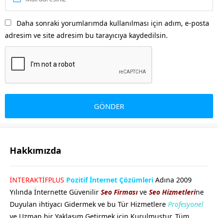
Daha sonraki yorumlarımda kullanılması için adım, e-posta
adresim ve site adresim bu tarayıcıya kaydedilsin.
Hakkımızda
GÖKHAN GÖKMEN
İNTERAKTİFPLUS
Pozitif İnternet Çözümleri
Adına 2009
Yılında İnternette Güvenilir
Seo Firması
ve
Seo Hizmetleri
ne
Duyulan ihtiyacı Gidermek ve bu Tür Hizmetlere
Profesyonel
ve Uzman bir Yaklaşım Getirmek için Kurulmuştur. Tüm