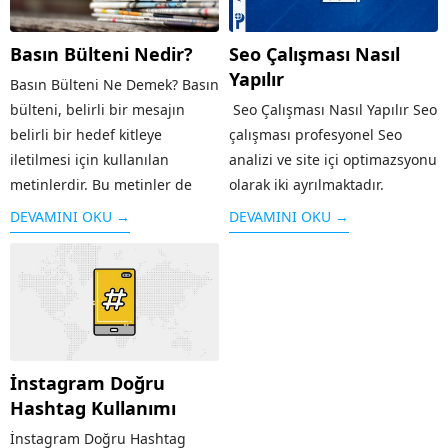
Basın Bülteni Nedir?
Seo Çalışması Nasıl
Yapılır
Basın Bülteni Ne Demek? Basın
bülteni, belirli bir mesajın
Seo Çalışması Nasıl Yapılır Seo
belirli bir hedef kitleye
çalışması profesyonel Seo
iletilmesi için kullanılan
analizi ve site içi optimazsyonu
metinlerdir. Bu metinler de
olarak iki ayrılmaktadır.
bazı kurallar içerir ve disipline
Profesyonel Seo analizi,
DEVAMINI OKU →
DEVAMINI OKU →
sahiptir. İletmek istenilen
sitenizi ilk önce mevcut hali ile
mesaj direkt olarak verilir.
analiz etmekten geçmektedir.
Herhangi bir olay,...
Rakiplerinizin tespit edilmesi,
sektör ve durumuz,
kullandığınız...
İnstagram Doğru
Hashtag Kullanımı
İnstagram Doğru Hashtag