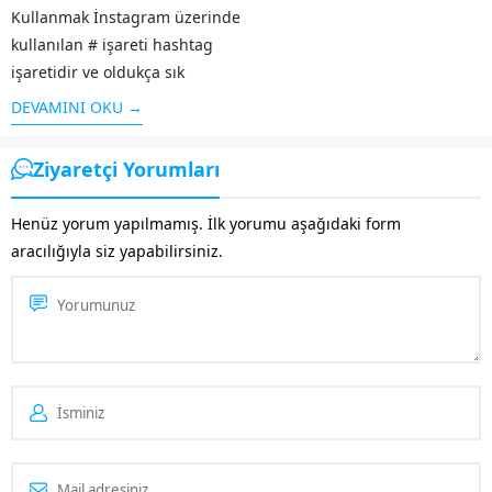
Kullanmak İnstagram üzerinde
kullanılan # işareti hashtag
işaretidir ve oldukça sık
kullanılır. Yapılan paylaşımların
DEVAMINI OKU →
belirli kategorilere göre
ayrılması için hashtag
Ziyaretçi Yorumları
kullanımı önemlidir. Daha fazla
etkileşim yaratmak ve daha
Henüz yorum yapılmamış. İlk yorumu aşağıdaki form
geniş alanda ulaşılmak için...
aracılığıyla siz yapabilirsiniz.