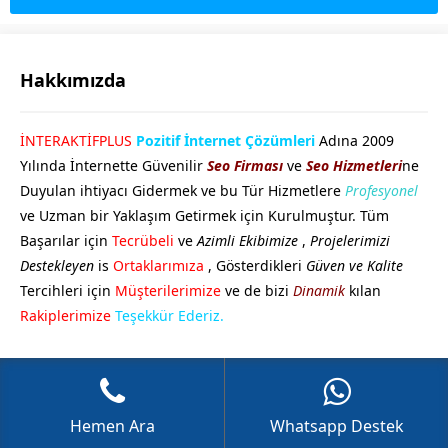
Hakkımızda
GÖKHAN GÖKMEN
İNTERAKTİFPLUS
Pozitif İnternet Çözümleri
Adına 2009
Yılında İnternette Güvenilir
Seo Firması
ve
Seo Hizmetleri
ne
Duyulan ihtiyacı Gidermek ve bu Tür Hizmetlere
Profesyonel
ve Uzman bir Yaklaşım Getirmek için Kurulmuştur. Tüm
Başarılar için
Tecrübeli
ve
Azimli Ekibimize
,
Projelerimizi
Destekleyen
is
Ortaklarımıza
, Gösterdikleri
Güven ve Kalite
Tercihleri için
Müşterilerimize
ve de bizi
Dinamik
kılan
Cevap Yaz
Rakiplerimize
Teşekkür Ederiz.
Hemen Ara
Whatsapp Destek