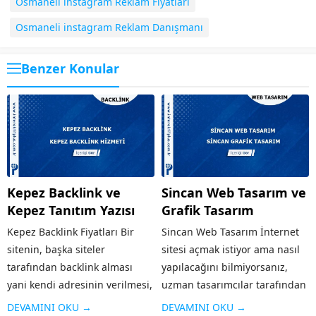
Osmaneli instagram Reklam Fiyatları
Osmaneli instagram Reklam Danışmanı
Benzer Konular
Kepez Backlink ve
Sincan Web Tasarım ve
Kepez Tanıtım Yazısı
Grafik Tasarım
Kepez Backlink Fiyatları Bir
Sincan Web Tasarım İnternet
sitenin, başka siteler
sitesi açmak istiyor ama nasıl
tarafından backlink alması
yapılacağını bilmiyorsanız,
yani kendi adresinin verilmesi,
uzman tasarımcılar tarafından
o sitenin hem reklamı olduğu
kısa sürede hazırlanacak web
DEVAMINI OKU →
DEVAMINI OKU →