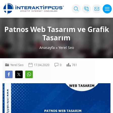
Patnos Web Tasarım ve Grafik
Tasarım
Anasayfa
»
Yerel Seo
Yerel Seo
17.04.2020
0
761