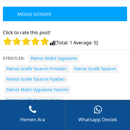
Click to rate this post!
GÖKHAN GÖKMEN
[Total:
1
Average:
5
]
ETİKETLER:
Patnos Mobil Uygulama
Patnos Grafik Tasarım Firmaları
Patnos Grafik Tasarım
Patnos Grafik Tasarım Fiyatları
Cevap Yaz
Patnos Mobil Uygulama Yazılımı
Patnos Grafik Tasarım Ajansı
Patnos E-ticaret Sitesi Tasarımı
Hemen Ara
Whatsapp Destek
Patnos Android Uygulama Yapan Firma