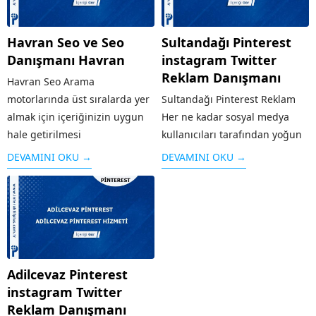
Havran Seo ve Seo
Sultandağı Pinterest
Danışmanı Havran
instagram Twitter
Reklam Danışmanı
Havran Seo Arama
motorlarında üst sıralarda yer
Sultandağı Pinterest Reklam
almak için içeriğinizin uygun
Her ne kadar sosyal medya
hale getirilmesi
kullanıcıları tarafından yoğun
çalışması SEO olarak
bir şekilde kullanılmasa da
DEVAMINI OKU →
DEVAMINI OKU →
adlandırılır. Arama
özellikle grafik / görsel
motorlarının sitenizi iyi bir
aramaları için sık kullanılan bir
şekilde taraması ve aranılan
platform olan Pinterest’te yer
konuya kullanıcılar tarafından
almak işletmenizi öne
çabuk ulaşması için Havran
çıkaracaktır. Özellikle
SEO desteği almanız oldukça
Pinterest’in kitlesine...
Adilcevaz Pinterest
önemlidir. Bu...
instagram Twitter
Reklam Danışmanı