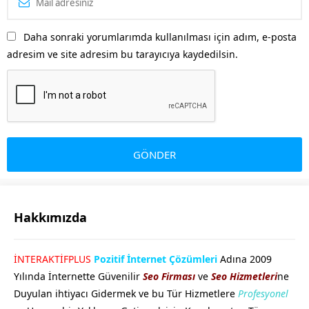
Daha sonraki yorumlarımda kullanılması için adım, e-posta
adresim ve site adresim bu tarayıcıya kaydedilsin.
Hakkımızda
GÖKHAN GÖKMEN
İNTERAKTİFPLUS
Pozitif İnternet Çözümleri
Adına 2009
Yılında İnternette Güvenilir
Seo Firması
ve
Seo Hizmetleri
ne
Duyulan ihtiyacı Gidermek ve bu Tür Hizmetlere
Profesyonel