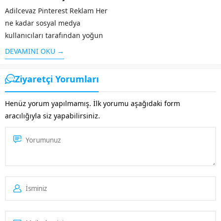
Adilcevaz Pinterest Reklam Her
ne kadar sosyal medya
kullanıcıları tarafından yoğun
bir şekilde kullanılmasa da
DEVAMINI OKU →
özellikle grafik / görsel
aramaları için sık kullanılan bir
Ziyaretçi Yorumları
platform olan Pinterest’te yer
almak işletmenizi öne
Henüz yorum yapılmamış. İlk yorumu aşağıdaki form
çıkaracaktır. Özellikle
aracılığıyla siz yapabilirsiniz.
Pinterest’in kitlesine...