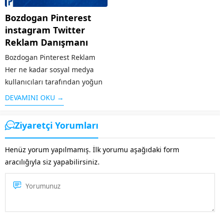
Pinterest’in kitlesine...
özellikleri taşır. Alanında
Bozdogan Pinterest
faaliyet gösteren diğer rakip...
instagram Twitter
Reklam Danışmanı
Bozdogan Pinterest Reklam
Her ne kadar sosyal medya
kullanıcıları tarafından yoğun
bir şekilde kullanılmasa da
DEVAMINI OKU →
özellikle grafik / görsel
aramaları için sık kullanılan bir
Ziyaretçi Yorumları
platform olan Pinterest’te yer
almak işletmenizi öne
Henüz yorum yapılmamış. İlk yorumu aşağıdaki form
çıkaracaktır. Özellikle
aracılığıyla siz yapabilirsiniz.
Pinterest’in kitlesine...