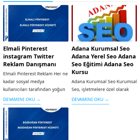
Elmali Pinterest
Adana Kurumsal Seo
instagram Twitter
Adana Yerel Seo Adana
Reklam Danışmanı
Seo Eğitimi Adana Seo
Kursu
Elmali Pinterest Reklam Her ne
kadar sosyal medya
Adana Kurumsal Seo Kurumsal
kullanıcıları tarafından yoğun
Seo, işletmelere özel olarak
bir şekilde kullanılmasa da
hazırlanmış Seo çalışmasıdır.
DEVAMINI OKU →
DEVAMINI OKU →
özellikle grafik / görsel
Normal seo’dan farklı olarak
aramaları için sık kullanılan bir
işletmenin geniş kesimlere
platform olan Pinterest’te yer
ulaşması, firma tanıtımının
almak işletmenizi öne
yapılması, sosyal medyanın
çıkaracaktır. Özellikle
etkin olarak kullanılması gibi