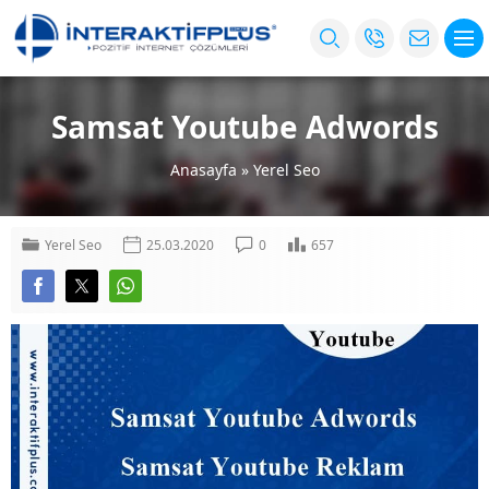
Samsat Youtube Adwords
Anasayfa
»
Yerel Seo
Yerel Seo
25.03.2020
0
657