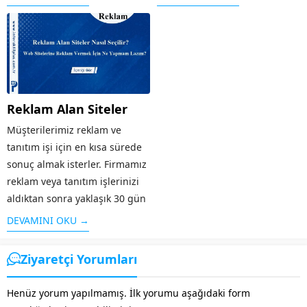
İstemci tarafında Internal
optimizasyonu için çalışan
Error, browser tarafında
kişiye SEO danışmanı denir, iyi
da Backend timeout hatası
bir danışman strateji belirler,
alınıyor. Konu hakkında
müşteri beklentisini analiz...
yandex...
Reklam Alan Siteler
Müşterilerimiz reklam ve
tanıtım işi için en kısa sürede
sonuç almak isterler. Firmamız
reklam veya tanıtım işlerinizi
aldıktan sonra yaklaşık 30 gün
içinde sizlere olumlu geri
DEVAMINI OKU →
dönüşler ve analizler
sunmaktadır. Müşterilerimizin
Ziyaretçi Yorumları
memnuniyeti her zaman iş...
Henüz yorum yapılmamış. İlk yorumu aşağıdaki form