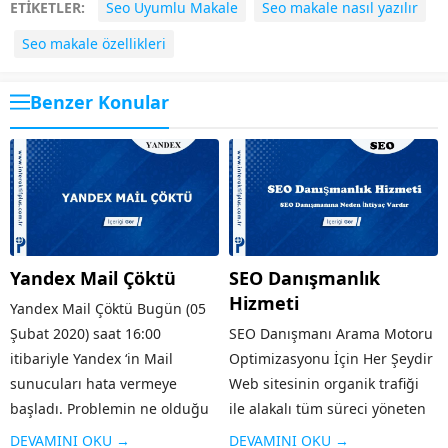
ETİKETLER:
Seo Uyumlu Makale
Seo makale nasıl yazılır
Seo makale özellikleri
Benzer Konular
Yandex Mail Çöktü
SEO Danışmanlık
Hizmeti
Yandex Mail Çöktü Bugün (05
Şubat 2020) saat 16:00
SEO Danışmanı Arama Motoru
itibariyle Yandex ‘in Mail
Optimizasyonu İçin Her Şeydir
sunucuları hata vermeye
Web sitesinin organik trafiği
başladı. Problemin ne olduğu
ile alakalı tüm süreci yöneten
henüz tam olarak bilinmiyor.
ve arama motoru
DEVAMINI OKU →
DEVAMINI OKU →