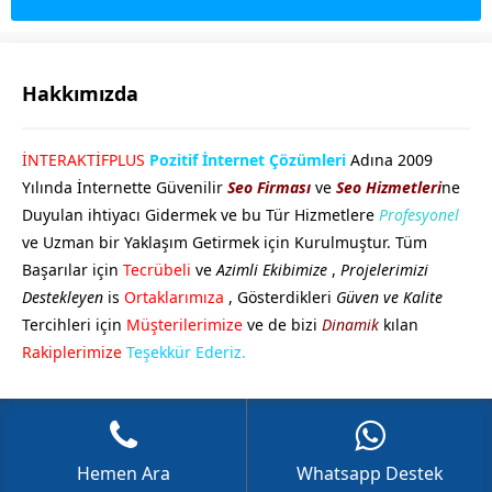
Hakkımızda
GÖKHAN GÖKMEN
İNTERAKTİFPLUS
Pozitif İnternet Çözümleri
Adına 2009
Yılında İnternette Güvenilir
Seo Firması
ve
Seo Hizmetleri
ne
Duyulan ihtiyacı Gidermek ve bu Tür Hizmetlere
Profesyonel
ve Uzman bir Yaklaşım Getirmek için Kurulmuştur. Tüm
Başarılar için
Tecrübeli
ve
Azimli Ekibimize
,
Projelerimizi
Destekleyen
is
Ortaklarımıza
, Gösterdikleri
Güven ve Kalite
Tercihleri için
Müşterilerimize
ve de bizi
Dinamik
kılan
Cevap Yaz
Rakiplerimize
Teşekkür Ederiz.
Hemen Ara
Whatsapp Destek