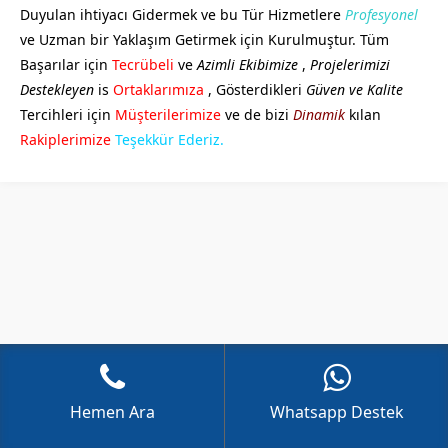
Duyulan ihtiyacı Gidermek ve bu Tür Hizmetlere
Profesyonel
ve Uzman bir Yaklaşım Getirmek için Kurulmuştur. Tüm
Başarılar için
Tecrübeli
ve
Azimli Ekibimize
,
Projelerimizi
Destekleyen
is
Ortaklarımıza
, Gösterdikleri
Güven ve Kalite
Tercihleri için
Müşterilerimize
ve de bizi
Dinamik
kılan
GÖKHAN GÖKMEN
Rakiplerimize
Teşekkür Ederiz.
Cevap Yaz
Hemen Ara
Whatsapp Destek