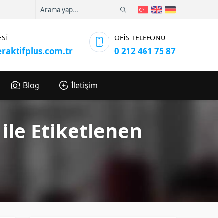
ESİ
OFİS TELEFONU
eraktifplus.com.tr
0 212 461 75 87
Blog
İletişim
 ile Etiketlenen