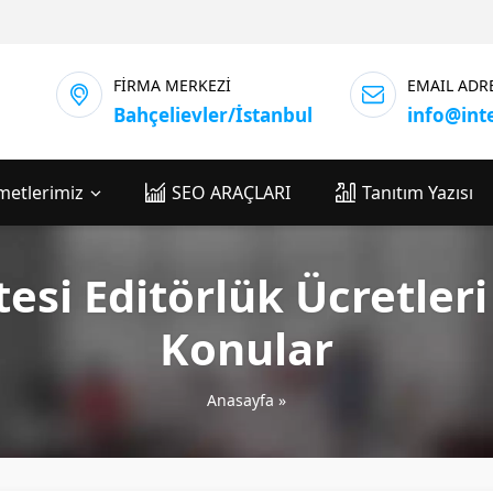
FİRMA MERKEZİ
EMAIL ADR
Bahçelievler/İstanbul
info@int
metlerimiz
SEO ARAÇLARI
Tanıtım Yazısı
tesi Editörlük Ücretleri
Konular
Anasayfa
»