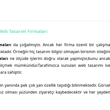
Web Tasarım Firmaları
maları
da çoğalmıştır. Ancak her firma özenli bir çalışm
adır. Örneğin hiç tasarım bilgisi olmayan birisinin isteğin
ları
ne ölçüde işlerini doğru olarak yapmıştır,bunu anca
e ölçmek mümkündür.Tarafımızca sunulan web tasarımı is
ara sahiptir.
 yanında pek çok yan özellik taşıdığı bilinmektedir. Görse
ışsız olması yüzünden ziyaretçi kaybedecektir ve her şeyde