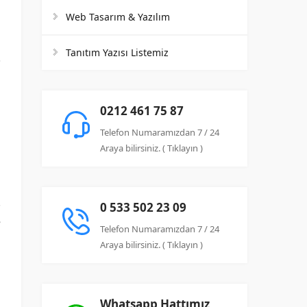
Web Tasarım & Yazılım
Tanıtım Yazısı Listemiz
0212 461 75 87
i
Telefon Numaramızdan 7 / 24
a
Araya bilirsiniz. ( Tıklayın )
.
0 533 502 23 09
e
Telefon Numaramızdan 7 / 24
Araya bilirsiniz. ( Tıklayın )
n
n
Whatsapp Hattımız