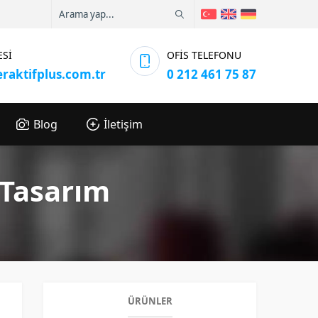
ESİ
OFİS TELEFONU
eraktifplus.com.tr
0 212 461 75 87
Blog
İletişim
 Tasarım
ÜRÜNLER