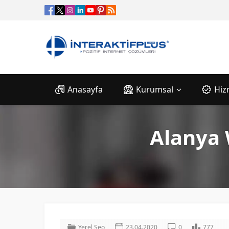
Anasayfa
Kurumsal
Hiz
Alanya 
Yerel Seo
23.04.2020
0
777