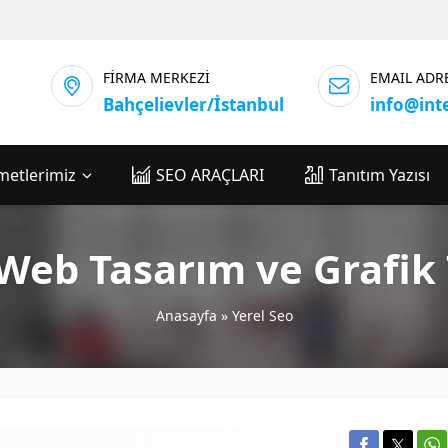
FİRMA MERKEZİ
EMAIL ADR
Bahçelievler/İstanbul
info@int
metlerimiz
SEO ARAÇLARI
Tanıtım Yazısı
Web Tasarım ve Grafik
Anasayfa
»
Yerel Seo