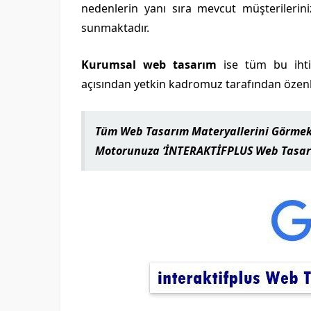
nedenlerin yanı sıra mevcut müşterileriniz 
sunmaktadır.
Kurumsal web tasarım
ise tüm bu ihtiy
açısından yetkin kadromuz tarafından özenl
Tüm Web Tasarım Materyallerini Görmek i
Motorunuza
‘İ
NTERAKTİFPLUS Web Tasa