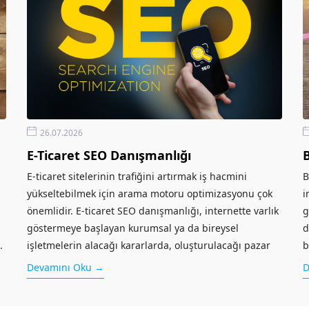
26.07.2026
E-Ticaret SEO Danışmanlığı
E-ticaret sitelerinin trafiğini artırmak iş hacmini
B
yükseltebilmek için arama motoru optimizasyonu çok
i
önemlidir. E-ticaret SEO danışmanlığı, internette varlık
g
göstermeye başlayan kurumsal ya da bireysel
d
.
işletmelerin alacağı kararlarda, oluşturulacağı pazar
b
hacminde ve yapacağı reklamlarda aldığı uzman...
y
Devamını Oku →
D