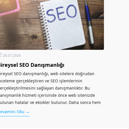
26.07.2026
Bireysel SEO Danışmanlığı
ireysel SEO danışmanlığı, web sitelere doğrudan
nceleme gerçekleştiren ve SEO işlemlerinin
erçekleştirilmesini sağlayan danışmanlıktır. Bu
anışmanlık hizmeti içerisinde önce web sitenizde
ulunan hatalar ve eksikler bulunur. Daha sonra hem
azılımsal hem de içeriksel problemler ortadan...
evamını Oku →