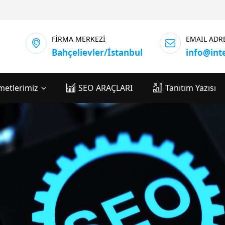
FİRMA MERKEZİ
EMAIL ADR
Bahçelievler/İstanbul
info@int
metlerimiz
SEO ARAÇLARI
Tanıtım Yazısı