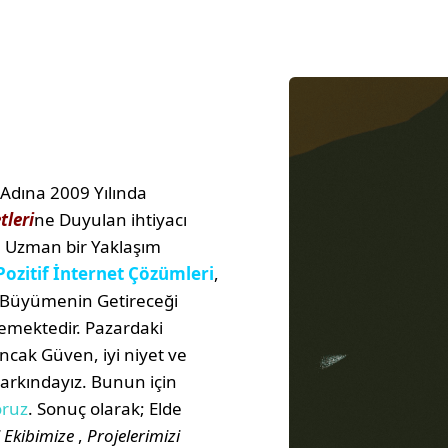
Adına 2009 Yılında
tleri
ne Duyulan ihtiyacı
 Uzman bir Yaklaşım
Pozitif İnternet Çözümleri
,
lı Büyümenin Getireceği
lemektedir. Pazardaki
ak Güven, iyi niyet ve
Farkındayız. Bunun için
oruz
. Sonuç olarak; Elde
 Ekibimize
,
Projelerimizi