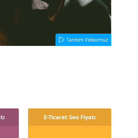
Tanıtım Videomuz
tı
E-Ticaret Seo Fiyatı