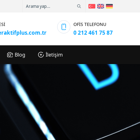
ESİ
OFİS TELEFONU
eraktifplus.com.tr
0 212 461 75 87
Blog
İletişim