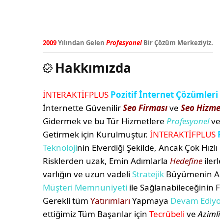
2009
Yılından Gelen
Profesyonel
Bir Çözüm Merkeziyiz.
Hakkımızda
İNTERAKTİFPLUS
Pozitif İnternet Çözümleri
İnternette Güvenilir
Seo Firması
ve
Seo Hizme
Gidermek ve bu Tür Hizmetlere
Profesyonel
ve
Getirmek için Kurulmuştur.
İNTERAKTİFPLUS
Teknoloji
nin Elverdiği Şekilde, Ancak Çok Hız
Risklerden uzak, Emin Adımlarla
Hedefine
iler
varlığın ve uzun vadeli
Stratejik
Büyümenin Anc
Müşteri Memnuniyeti
ile Sağlanabileceğinin 
Gerekli tüm
Yatırımları
Yapmaya
Devam Ediy
ettiğimiz Tüm Başarılar için
Tecrübeli
ve
Azimli