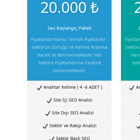
20.000 ₺
Seo Başlangıç Paketi
Fiyatlandırmamız Temsili Fiyatlardır ,
Fiyatla
Sektörün Zorluğu ve Kelime Aranma
Sektör
Hacmi ile Belirlenmektedir. Her
Hacm
Sektöre Fiyatlandırma Farklılık
Sekt
Göstermektedir.
Anahtar Kelime ( 4 -6 ADET )
An
Site İçi SEO Analizi
Site Dışı SEO Analizi
Sektör ve Rakip Analizi
Sektör Bazlı SEO