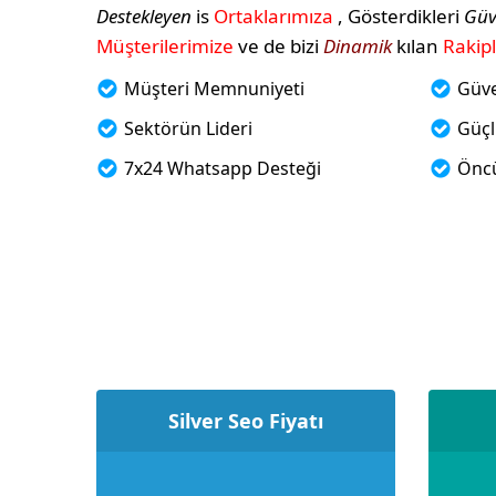
Destekleyen
is
Ortaklarımıza
, Gösterdikleri
Güv
Müşterilerimize
ve de bizi
Dinamik
kılan
Rakip
Müşteri Memnuniyeti
Güve
Sektörün Lideri
Güçl
7x24 Whatsapp Desteği
Önc
Silver Seo Fiyatı