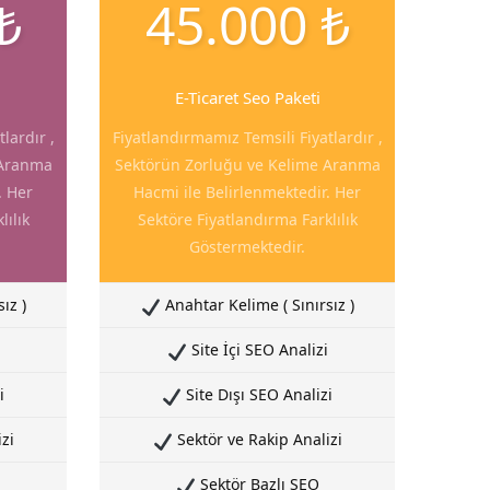
₺
45.000 ₺
E-Ticaret Seo Paketi
lardır ,
Fiyatlandırmamız Temsili Fiyatlardır ,
 Aranma
Sektörün Zorluğu ve Kelime Aranma
. Her
Hacmi ile Belirlenmektedir. Her
lılık
Sektöre Fiyatlandırma Farklılık
Göstermektedir.
ız )
Anahtar Kelime ( Sınırsız )
Site İçi SEO Analizi
i
Site Dışı SEO Analizi
zi
Sektör ve Rakip Analizi
Sektör Bazlı SEO