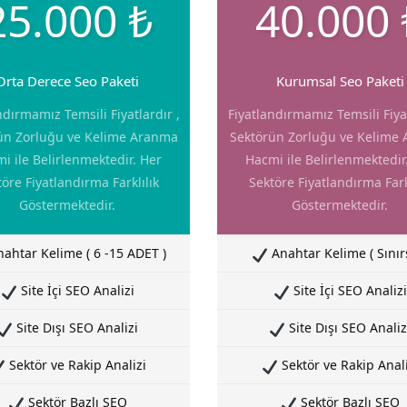
25.000 ₺
40.000 
Orta Derece Seo Paketi
Kurumsal Seo Paketi
ndırmamız Temsili Fiyatlardır ,
Fiyatlandırmamız Temsili Fiyat
ün Zorluğu ve Kelime Aranma
Sektörün Zorluğu ve Kelime
i ile Belirlenmektedir. Her
Hacmi ile Belirlenmektedir
öre Fiyatlandırma Farklılık
Sektöre Fiyatlandırma Fark
Göstermektedir.
Göstermektedir.
ahtar Kelime ( 6 -15 ADET )
Anahtar Kelime ( Sınırs
Site İçi SEO Analizi
Site İçi SEO Analizi
Site Dışı SEO Analizi
Site Dışı SEO Analiz
Sektör ve Rakip Analizi
Sektör ve Rakip Anali
Sektör Bazlı SEO
Sektör Bazlı SEO