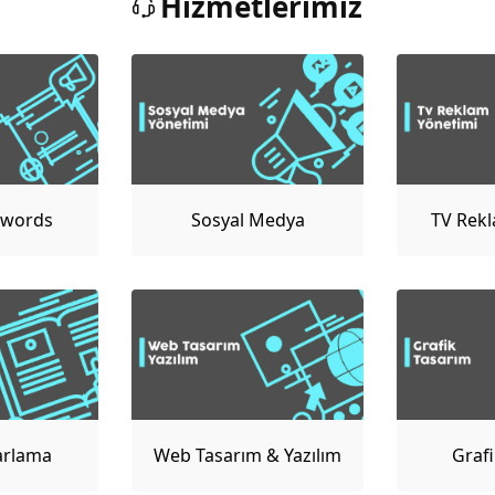
Hizmetlerimiz
dwords
Sosyal Medya
TV Rekl
imi
Yönetimi
arlama
Web Tasarım & Yazılım
Graf
imi