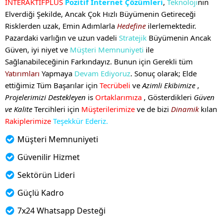
İNTERAKTİFPLUS
Pozitif İnternet Çözümleri
,
Teknoloji
nin
Elverdiği Şekilde, Ancak Çok Hızlı Büyümenin Getireceği
Risklerden uzak, Emin Adımlarla
Hedefine
ilerlemektedir.
Pazardaki varlığın ve uzun vadeli
Stratejik
Büyümenin Ancak
Güven, iyi niyet ve
Müşteri Memnuniyeti
ile
Sağlanabileceğinin Farkındayız. Bunun için Gerekli tüm
Yatırımları
Yapmaya
Devam Ediyoruz
. Sonuç olarak; Elde
ettiğimiz Tüm Başarılar için
Tecrübeli
ve
Azimli Ekibimize
,
Projelerimizi Destekleyen
is
Ortaklarımıza
, Gösterdikleri
Güven
ve Kalite
Tercihleri için
Müşterilerimize
ve de bizi
Dinamik
kılan
Rakiplerimize
Teşekkür Ederiz.
Müşteri Memnuniyeti
Güvenilir Hizmet
Sektörün Lideri
Güçlü Kadro
7x24 Whatsapp Desteği