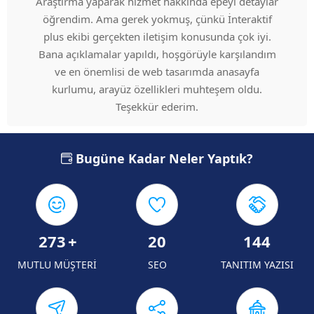
Araştırma yaparak hizmet hakkında epeyi detaylar
öğrendim. Ama gerek yokmuş, çünkü İnteraktif
plus ekibi gerçekten iletişim konusunda çok iyi.
Bana açıklamalar yapıldı, hoşgörüyle karşılandım
ve en önemlisi de web tasarımda anasayfa
kurlumu, arayüz özellikleri muhteşem oldu.
Teşekkür ederim.
Bugüne Kadar Neler Yaptık?
273
+
20
144
MUTLU MÜŞTERİ
SEO
TANITIM YAZISI