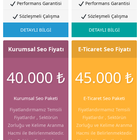
Performans Garantisi
Performans Garantisi
Sözleşmeli Çalışma
Sözleşmeli Çalışma
DETAYLI BİLGİ
DETAYLI BİLGİ
Kurumsal Seo Fiyatı
E-Ticaret Seo Fiyatı
40.000 ₺
45.000 ₺
Kurumsal Seo Paketi
E-Ticaret Seo Paketi
Fiyatlandırmamız Temsili
Fiyatlandırmamız Temsili
Fiyatlardır , Sektörün
Fiyatlardır , Sektörün
Zorluğu ve Kelime Aranma
Zorluğu ve Kelime Aranma
Hacmi ile Belirlenmektedir.
Hacmi ile Belirlenmektedir.