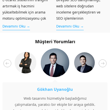
artırmak iş hacmini
web sitelere doğrudan
yükseltebilmek için arama
inceleme gerçekleştiren ve
motoru optimizasyonu çok
SEO işlemlerinin
önemlidir. E-ticaret SEO
gerçekleştirilmesini sağlayan
Devamını Oku →
Devamını Oku →
danışmanlığı, internette varlık
danışmanlıktır. Bu danışmanlık
göstermeye başlayan
hizmeti içerisinde önce web
Müşteri Yorumları
kurumsal ya da bireysel
sitenizde bulunan hatalar ve
işletmelerin alacağı
eksikler bulunur. Daha sonra
kararlarda, oluşturulacağı
hem yazılımsal hem de
pazar hacminde ve yapacağı
içeriksel problemler ortadan...
reklamlarda aldığı uzman...
Gökhan Uyanoğlu
Web tasarımı hizmetiyle başladığımız
çalışmalarda, yaratıcı bir ekiple bir araya geldik.