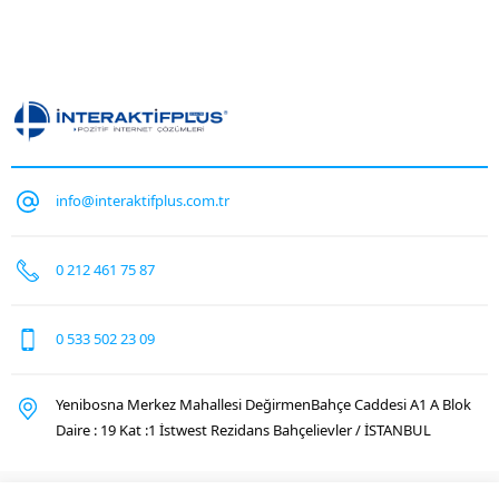
info@interaktifplus.com.tr
0 212 461 75 87
0 533 502 23 09
Yenibosna Merkez Mahallesi DeğirmenBahçe Caddesi A1 A Blok
Daire : 19 Kat :1 İstwest Rezidans Bahçelievler / İSTANBUL