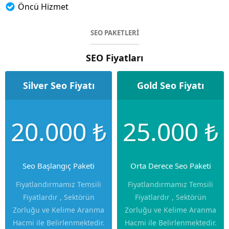
Öncü Hizmet
SEO PAKETLERİ
SEO Fiyatları
Silver Seo Fiyatı
Gold Seo Fiyatı
20.000 ₺
25.000 ₺
Seo Başlangıç Paketi
Orta Derece Seo Paketi
Fiyatlandırmamız Temsili
Fiyatlandırmamız Temsili
Fiyatlardır , Sektörün
Fiyatlardır , Sektörün
Zorluğu ve Kelime Aranma
Zorluğu ve Kelime Aranma
Hacmi ile Belirlenmektedir.
Hacmi ile Belirlenmektedir.