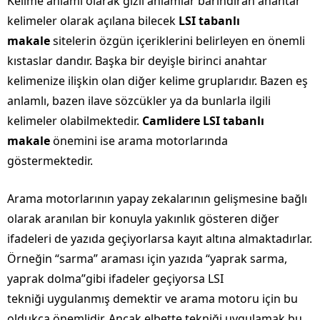
Kelime anlamı olarak gizli anlamlar barındıran anahtar
kelimeler olarak açılana bilecek
LSI tabanlı
makale
sitelerin özgün içeriklerini belirleyen en önemli
kıstaslar dandır. Başka bir deyişle birinci anahtar
kelimenize ilişkin olan diğer kelime gruplarıdır. Bazen eş
anlamlı, bazen ilave sözcükler ya da bunlarla ilgili
kelimeler olabilmektedir.
Camlidere LSI tabanlı
makale
önemini ise arama motorlarında
göstermektedir.
Arama motorlarının yapay zekalarının gelişmesine bağlı
olarak aranılan bir konuyla yakınlık gösteren diğer
ifadeleri de yazıda geçiyorlarsa kayıt altına almaktadırlar.
Örneğin “sarma” araması için yazıda “yaprak sarma,
yaprak dolma”gibi ifadeler geçiyorsa LSI
tekniği uygulanmış demektir ve arama motoru için bu
oldukça önemlidir. Ancak elbette tekniği uygulamak bu