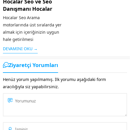
Hocalar Seo ve Seo
görüntülenmesi
yapılan bir aramaya...
Danışmanı Hocalar
için Cubuk web...
Hocalar Seo Arama
motorlarında üst sıralarda yer
almak için içeriğinizin uygun
hale getirilmesi
çalışması SEO olarak
DEVAMINI OKU →
adlandırılır. Arama
motorlarının sitenizi iyi bir
Ziyaretçi Yorumları
şekilde taraması ve aranılan
konuya kullanıcılar tarafından
Henüz yorum yapılmamış. İlk yorumu aşağıdaki form
çabuk ulaşması için Hocalar
aracılığıyla siz yapabilirsiniz.
SEO desteği almanız oldukça
önemlidir. Bu...