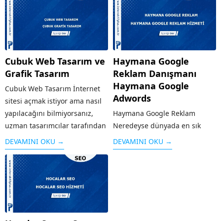
Cubuk Web Tasarım ve
Haymana Google
Grafik Tasarım
Reklam Danışmanı
Haymana Google
Cubuk Web Tasarım İnternet
Adwords
sitesi açmak istiyor ama nasıl
yapılacağını bilmiyorsanız,
Haymana Google Reklam
uzman tasarımcılar tarafından
Neredeyse dünyada en sık
kısa sürede hazırlanacak web
kullanılan arama motoru olan
DEVAMINI OKU →
DEVAMINI OKU →
tasarım hizmetinden
Google’ın sunduğu reklam
yararlanabilirsiniz. Bu hizmet
modeli kişi ya da kurumların
kapsamında, faaliyet
web sayfalarını arama
göstereceğiniz alan dikkate
sonuçlarında üst sıralara
alınarak, içeriklerin uygun bir
çıkaran sistemdir. Örneğin
şekilde ziyaretçiler tarafından
“google reklam” adı altında