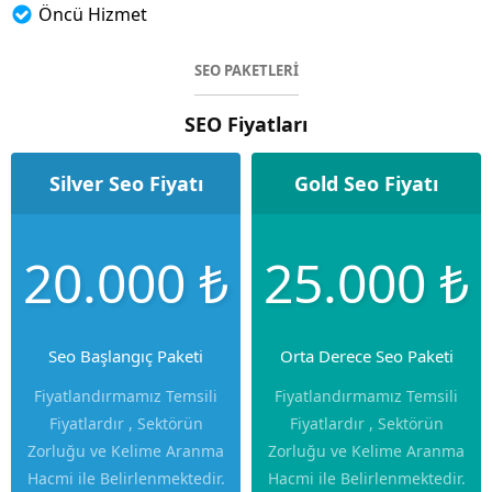
Öncü Hizmet
SEO PAKETLERİ
SEO Fiyatları
Silver Seo Fiyatı
Gold Seo Fiyatı
20.000 ₺
25.000 ₺
Seo Başlangıç Paketi
Orta Derece Seo Paketi
Fiyatlandırmamız Temsili
Fiyatlandırmamız Temsili
Fiyatlardır , Sektörün
Fiyatlardır , Sektörün
Zorluğu ve Kelime Aranma
Zorluğu ve Kelime Aranma
Hacmi ile Belirlenmektedir.
Hacmi ile Belirlenmektedir.