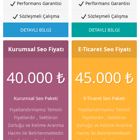
Performans Garantisi
Performans Garantisi
Sözleşmeli Çalışma
Sözleşmeli Çalışma
DETAYLI BİLGİ
DETAYLI BİLGİ
Kurumsal Seo Fiyatı
E-Ticaret Seo Fiyatı
40.000 ₺
45.000 ₺
Kurumsal Seo Paketi
E-Ticaret Seo Paketi
Fiyatlandırmamız Temsili
Fiyatlandırmamız Temsili
Fiyatlardır , Sektörün
Fiyatlardır , Sektörün
Zorluğu ve Kelime Aranma
Zorluğu ve Kelime Aranma
Hacmi ile Belirlenmektedir.
Hacmi ile Belirlenmektedir.