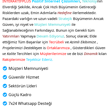
İNTERAKTİFPLUS
Pozitif İnternet Çözümleri
,
Teknoloji
nin
Elverdiği Şekilde, Ancak Çok Hızlı Büyümenin Getireceği
Risklerden uzak, Emin Adımlarla
Hedefine
ilerlemektedir.
Pazardaki varlığın ve uzun vadeli
Stratejik
Büyümenin Ancak
Güven, iyi niyet ve
Müşteri Memnuniyeti
ile
Sağlanabileceğinin Farkındayız. Bunun için Gerekli tüm
Yatırımları
Yapmaya
Devam Ediyoruz
. Sonuç olarak; Elde
ettiğimiz Tüm Başarılar için
Tecrübeli
ve
Azimli Ekibimize
,
Projelerimizi Destekleyen
is
Ortaklarımıza
, Gösterdikleri
Güven
ve Kalite
Tercihleri için
Müşterilerimize
ve de bizi
Dinamik
kılan
Rakiplerimize
Teşekkür Ederiz.
Müşteri Memnuniyeti
Güvenilir Hizmet
Sektörün Lideri
Güçlü Kadro
7x24 Whatsapp Desteği