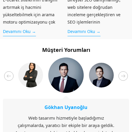
artırmak iş hacmini
web sitelere doğrudan
yükseltebilmek için arama
inceleme gerçekleştiren ve
motoru optimizasyonu çok
SEO işlemlerinin
önemlidir. E-ticaret SEO
gerçekleştirilmesini sağlayan
Devamını Oku →
Devamını Oku →
danışmanlığı, internette varlık
danışmanlıktır. Bu danışmanlık
göstermeye başlayan
hizmeti içerisinde önce web
Müşteri Yorumları
kurumsal ya da bireysel
sitenizde bulunan hatalar ve
işletmelerin alacağı
eksikler bulunur. Daha sonra
kararlarda, oluşturulacağı
hem yazılımsal hem de
pazar hacminde ve yapacağı
içeriksel problemler ortadan...
reklamlarda aldığı uzman...
Gökhan Uyanoğlu
Web tasarımı hizmetiyle başladığımız
çalışmalarda, yaratıcı bir ekiple bir araya geldik.