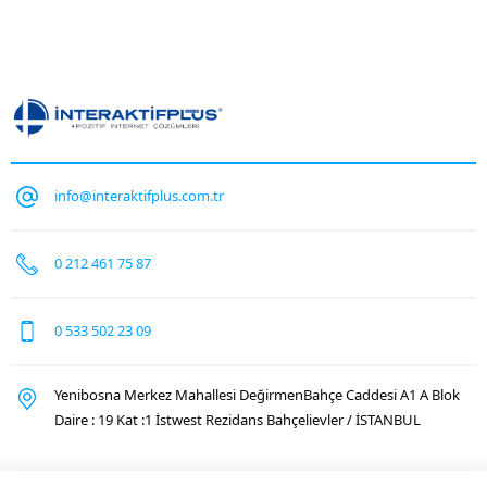
info@interaktifplus.com.tr
0 212 461 75 87
0 533 502 23 09
Yenibosna Merkez Mahallesi DeğirmenBahçe Caddesi A1 A Blok
Daire : 19 Kat :1 İstwest Rezidans Bahçelievler / İSTANBUL