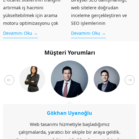
artırmak iş hacmini
web sitelere doğrudan
yükseltebilmek için arama
inceleme gerçekleştiren ve
motoru optimizasyonu çok
SEO işlemlerinin
önemlidir. E-ticaret SEO
gerçekleştirilmesini sağlayan
Devamını Oku →
Devamını Oku →
danışmanlığı, internette varlık
danışmanlıktır. Bu danışmanlık
göstermeye başlayan
hizmeti içerisinde önce web
Müşteri Yorumları
kurumsal ya da bireysel
sitenizde bulunan hatalar ve
işletmelerin alacağı
eksikler bulunur. Daha sonra
kararlarda, oluşturulacağı
hem yazılımsal hem de
pazar hacminde ve yapacağı
içeriksel problemler ortadan...
reklamlarda aldığı uzman...
Gökhan Uyanoğlu
Web tasarımı hizmetiyle başladığımız
çalışmalarda, yaratıcı bir ekiple bir araya geldik.