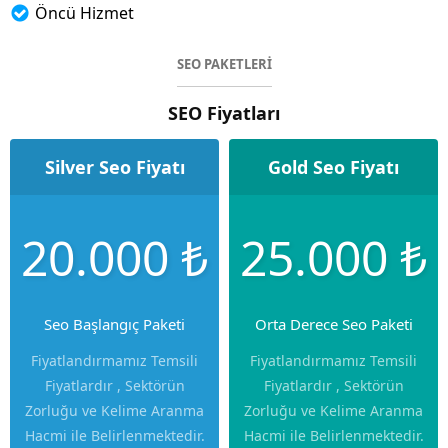
Öncü Hizmet
SEO PAKETLERİ
SEO Fiyatları
Silver Seo Fiyatı
Gold Seo Fiyatı
20.000 ₺
25.000 ₺
Seo Başlangıç Paketi
Orta Derece Seo Paketi
Fiyatlandırmamız Temsili
Fiyatlandırmamız Temsili
Fiyatlardır , Sektörün
Fiyatlardır , Sektörün
Zorluğu ve Kelime Aranma
Zorluğu ve Kelime Aranma
Hacmi ile Belirlenmektedir.
Hacmi ile Belirlenmektedir.