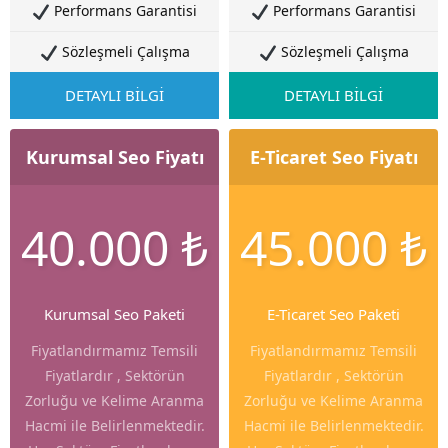
Performans Garantisi
Performans Garantisi
Sözleşmeli Çalışma
Sözleşmeli Çalışma
DETAYLI BİLGİ
DETAYLI BİLGİ
Kurumsal Seo Fiyatı
E-Ticaret Seo Fiyatı
40.000 ₺
45.000 ₺
Kurumsal Seo Paketi
E-Ticaret Seo Paketi
Fiyatlandırmamız Temsili
Fiyatlandırmamız Temsili
Fiyatlardır , Sektörün
Fiyatlardır , Sektörün
Zorluğu ve Kelime Aranma
Zorluğu ve Kelime Aranma
Hacmi ile Belirlenmektedir.
Hacmi ile Belirlenmektedir.