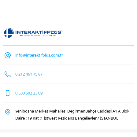
info@interaktifplus.com.tr
0 212 461 75 87
0 533 502 23 09
Yenibosna Merkez Mahallesi DeğirmenBahçe Caddesi A1 A Blok
Daire : 19 Kat :1 İstwest Rezidans Bahçelievler / İSTANBUL