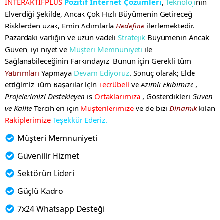
İNTERAKTİFPLUS
Pozitif İnternet Çözümleri
,
Teknoloji
nin
Elverdiği Şekilde, Ancak Çok Hızlı Büyümenin Getireceği
Risklerden uzak, Emin Adımlarla
Hedefine
ilerlemektedir.
Pazardaki varlığın ve uzun vadeli
Stratejik
Büyümenin Ancak
Güven, iyi niyet ve
Müşteri Memnuniyeti
ile
Sağlanabileceğinin Farkındayız. Bunun için Gerekli tüm
Yatırımları
Yapmaya
Devam Ediyoruz
. Sonuç olarak; Elde
ettiğimiz Tüm Başarılar için
Tecrübeli
ve
Azimli Ekibimize
,
Projelerimizi Destekleyen
is
Ortaklarımıza
, Gösterdikleri
Güven
ve Kalite
Tercihleri için
Müşterilerimize
ve de bizi
Dinamik
kılan
Rakiplerimize
Teşekkür Ederiz.
Müşteri Memnuniyeti
Güvenilir Hizmet
Sektörün Lideri
Güçlü Kadro
7x24 Whatsapp Desteği