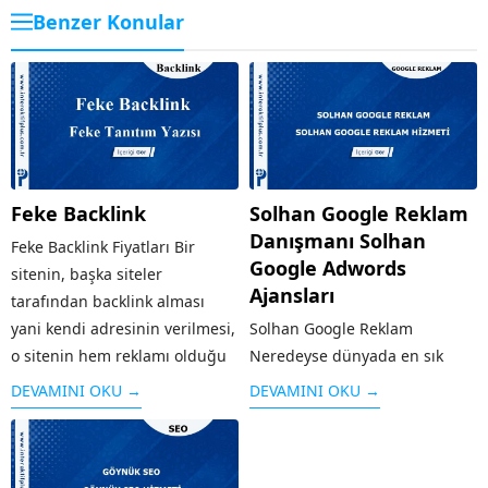
Benzer Konular
Feke Backlink
Solhan Google Reklam
Danışmanı Solhan
Feke Backlink Fiyatları Bir
Google Adwords
sitenin, başka siteler
Ajansları
tarafından backlink alması
yani kendi adresinin verilmesi,
Solhan Google Reklam
o sitenin hem reklamı olduğu
Neredeyse dünyada en sık
kadar hem de arama
kullanılan arama motoru olan
DEVAMINI OKU →
DEVAMINI OKU →
motorlarında üst sırada yer
Google’ın sunduğu reklam
alması için önemli bir kriterdir.
modeli kişi ya da kurumların
Sitenin güvenilirliği arttığı...
web sayfalarını arama