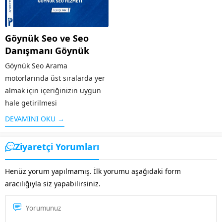
sonuçlarında üst sıralara
çıkaran sistemdir. Örneğin
“google reklam” adı altında
Göynük Seo ve Seo
yapılan bir aramaya...
Danışmanı Göynük
Göynük Seo Arama
motorlarında üst sıralarda yer
almak için içeriğinizin uygun
hale getirilmesi
çalışması SEO olarak
DEVAMINI OKU →
adlandırılır. Arama
motorlarının sitenizi iyi bir
Ziyaretçi Yorumları
şekilde taraması ve aranılan
konuya kullanıcılar tarafından
Henüz yorum yapılmamış. İlk yorumu aşağıdaki form
çabuk ulaşması için Göynük
aracılığıyla siz yapabilirsiniz.
SEO desteği almanız oldukça
önemlidir. Bu...