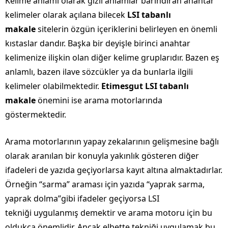
Kelime anlamı olarak gizli anlamlar barındıran anahtar
kelimeler olarak açılana bilecek
LSI tabanlı
makale
sitelerin özgün içeriklerini belirleyen en önemli
kıstaslar dandır. Başka bir deyişle birinci anahtar
kelimenize ilişkin olan diğer kelime gruplarıdır. Bazen eş
anlamlı, bazen ilave sözcükler ya da bunlarla ilgili
kelimeler olabilmektedir.
Etimesgut LSI tabanlı
makale
önemini ise arama motorlarında
göstermektedir.
Arama motorlarının yapay zekalarının gelişmesine bağlı
olarak aranılan bir konuyla yakınlık gösteren diğer
ifadeleri de yazıda geçiyorlarsa kayıt altına almaktadırlar.
Örneğin “sarma” araması için yazıda “yaprak sarma,
yaprak dolma”gibi ifadeler geçiyorsa LSI
tekniği uygulanmış demektir ve arama motoru için bu
oldukça önemlidir. Ancak elbette tekniği uygulamak bu