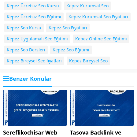
Kepez Ücretsiz Seo Kursu
Kepez Kurumsal Seo
Kepez Ücretsiz Seo Eğitimi
Kepez Kurumsal Seo Fiyatları
Kepez Seo Kursu
Kepez Seo Fiyatları
Kepez Uygulamalı Seo Eğitimi
Kepez Online Seo Eğitimi
Kepez Seo Dersleri
Kepez Seo Eğitimi
Kepez Bireysel Seo fiyatları
Kepez Bireysel Seo
Benzer Konular
Sereflikochisar Web
Tasova Backlink ve