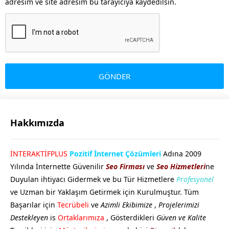
adresim ve site adresim bu tarayıcıya kaydedilsin.
Hakkımızda
GÖKHAN GÖKMEN
İNTERAKTİFPLUS
Pozitif İnternet Çözümleri
Adına 2009
Yılında İnternette Güvenilir
Seo Firması
ve
Seo Hizmetleri
ne
Duyulan ihtiyacı Gidermek ve bu Tür Hizmetlere
Profesyonel
ve Uzman bir Yaklaşım Getirmek için Kurulmuştur. Tüm
Başarılar için
Tecrübeli
ve
Azimli Ekibimize
,
Projelerimizi
Destekleyen
is
Ortaklarımıza
, Gösterdikleri
Güven ve Kalite