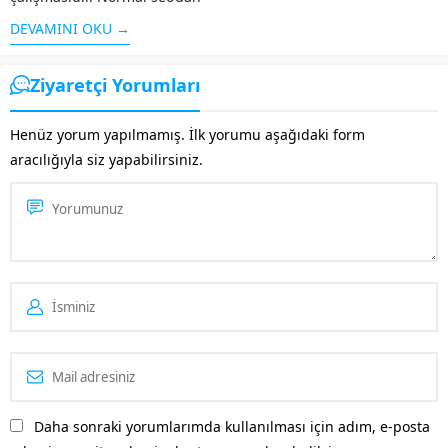
farklı olarak işletmenin geniş
DEVAMINI OKU →
kesimlere ulaşması, firma
tanıtımının yapılması, sosyal
Ziyaretçi Yorumları
medyanın etkin olarak
kullanılması gibi özellikleri
Henüz yorum yapılmamış. İlk yorumu aşağıdaki form
taşır. Alanında faaliyet
aracılığıyla siz yapabilirsiniz.
gösteren diğer rakip...
Daha sonraki yorumlarımda kullanılması için adım, e-posta