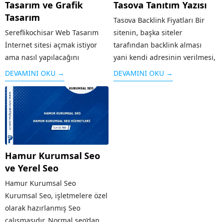
Tasarım ve Grafik
Tasova Tanıtım Yazısı
Tasarım
Tasova Backlink Fiyatları Bir
Sereflikochisar Web Tasarım
sitenin, başka siteler
İnternet sitesi açmak istiyor
tarafından backlink alması
ama nasıl yapılacağını
yani kendi adresinin verilmesi,
bilmiyorsanız, uzman
o sitenin hem reklamı olduğu
DEVAMINI OKU →
DEVAMINI OKU →
tasarımcılar tarafından kısa
kadar hem de arama
sürede hazırlanacak web
motorlarında üst sırada yer
tasarım hizmetinden
alması için önemli bir kriterdir.
yararlanabilirsiniz. Bu hizmet
Sitenin güvenilirliği arttığı...
kapsamında, faaliyet
göstereceğiniz alan dikkate
Hamur Kurumsal Seo
alınarak, içeriklerin uygun bir
ve Yerel Seo
şekilde ziyaretçiler tarafından
görüntülenmesi
Hamur Kurumsal Seo
için Sereflikochisar web...
Kurumsal Seo, işletmelere özel
olarak hazırlanmış Seo
çalışmasıdır. Normal seo’dan