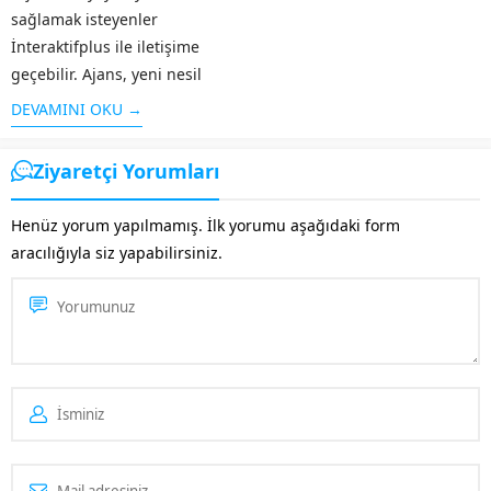
sağlamak isteyenler
İnteraktifplus ile iletişime
geçebilir. Ajans, yeni nesil
kullanıcılara uygun olacak
DEVAMINI OKU →
şekilde faaliyetlerini
sürdürmekte. İnteraktifplus
Ziyaretçi Yorumları
tarafından kurulan ekip ile
beraber reklam çalışmalarına
Henüz yorum yapılmamış. İlk yorumu aşağıdaki form
yer verilir. Örneğin: Hedef
aracılığıyla siz yapabilirsiniz.
kitleye ulaşmak isteyenlere yol
gösterilir....