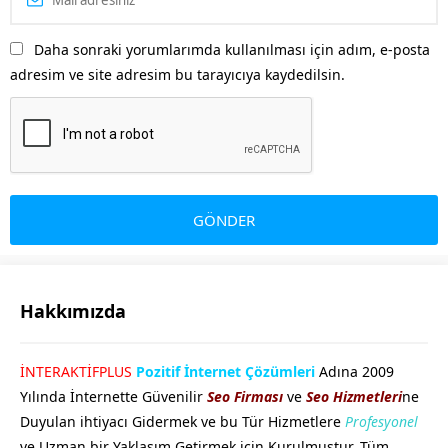
Daha sonraki yorumlarımda kullanılması için adım, e-posta
adresim ve site adresim bu tarayıcıya kaydedilsin.
Hakkımızda
GÖKHAN GÖKMEN
İNTERAKTİFPLUS
Pozitif İnternet Çözümleri
Adına 2009
Yılında İnternette Güvenilir
Seo Firması
ve
Seo Hizmetleri
ne
Duyulan ihtiyacı Gidermek ve bu Tür Hizmetlere
Profesyonel
ve Uzman bir Yaklaşım Getirmek için Kurulmuştur. Tüm