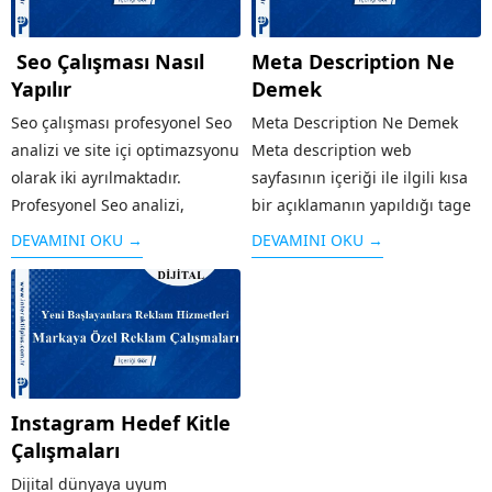
Seo Çalışması Nasıl
Meta Description Ne
Yapılır
Demek
Seo çalışması profesyonel Seo
Meta Description Ne Demek
analizi ve site içi optimazsyonu
Meta description web
olarak iki ayrılmaktadır.
sayfasının içeriği ile ilgili kısa
Profesyonel Seo analizi,
bir açıklamanın yapıldığı tage
sitenizi ilk önce mevcut hali ile
verilen isimdir. Meta eklentisi,
DEVAMINI OKU →
DEVAMINI OKU →
analiz etmekten geçmektedir.
Meta tag ya da Türkçe ismi
Rakiplerinizin tespit edilmesi,
Meta açıklaması olarak da
sektör ve durumuz,
adlandırılmaktadır. HTML
kullandığınız mevcut anahtar
biçiminde yazılmış olan...
kelimeler, sitenizin...
Instagram Hedef Kitle
Çalışmaları
Dijital dünyaya uyum