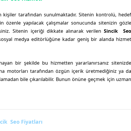
n kişiler tarafından sunulmaktadır. Sitenin kontrolü, hede
çin özenle yapılacak çalışmalar sonucunda sitenizin gözl
niz. Sitenin içeriği dikkate alınarak verilen
Sincik Se
sosyal medya editörlüğüne kadar geniş bir alanda hizme
yan bir şekilde bu hizmetten yararlanırsanız sitenizd
ma motorları tarafından özgün içerik üretmediğiniz ya d
ralamadan bile çıkarılabilir. Bunun önüne geçmek için uzma
cik Seo Fiyatları