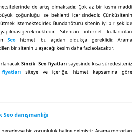
ernetsitelerinde de artış olmaktadır. Çok az bir kısmı madd
büyük çoğunluğu ise beklenti içerisindedir. Çünküsiteni
tmek istemektedirler. Bundanötürü sitenin iyi bir şekild
ılmasıgerekmektedir. Sitenizin internet kullanıcılar
lan
Seo
hizmeti bu açıdan oldukça gereklidir. Aram
ilen bir sitenin ulaşacağı kesim daha fazlaolacaktır.
zırlanacak
Sincik Seo fiyatları
sayesinde kısa süredesiteni
fiyatları
siteye ve içeriğe, hizmet kapsamına gör
k Seo danışmanlığı
e neredeyse bir zorunluluk haline gelmiştir. Arama motorlar