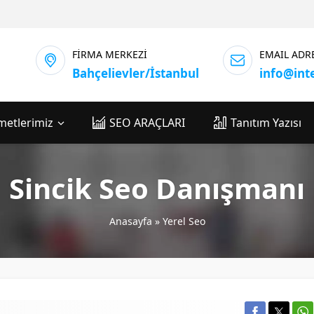
FİRMA MERKEZİ
EMAIL ADR
Bahçelievler/İstanbul
info@int
metlerimiz
SEO ARAÇLARI
Tanıtım Yazısı
Sincik Seo Danışmanı
Anasayfa
»
Yerel Seo