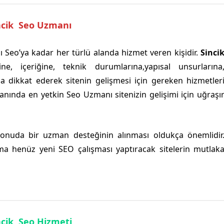
ncik Seo Uzmanı
 dışı Seo’ya kadar her türlü alanda hizmet veren kişidir.
Sinci
ne, içeriğine, teknik durumlarına,yapısal unsurlarına
a dikkat ederek sitenin gelişmesi için gereken hizmetler
anında en yetkin Seo Uzmanı sitenizin gelişimi için uğraşı
konuda bir uzman desteğinin alınması oldukça önemlidir
ma henüz yeni SEO çalışması yaptıracak sitelerin mutlak
ncik Seo Hizmeti