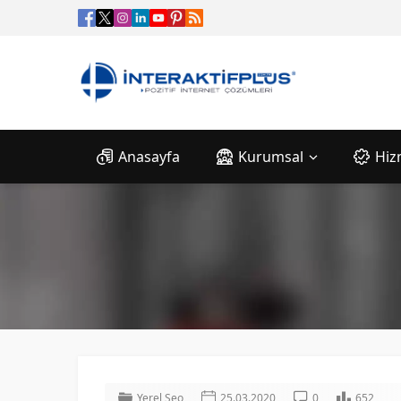
Anasayfa
Kurumsal
Hiz
Yerel Seo
25.03.2020
0
652