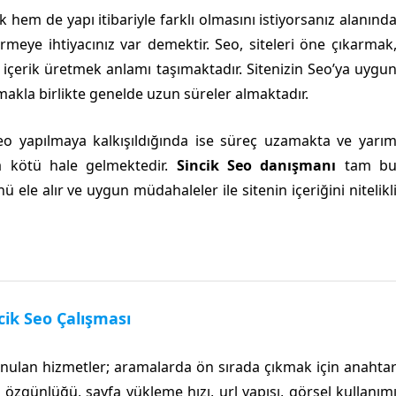
k hem de yapı itibariyle farklı olmasını istiyorsanız alanınd
meye ihtiyacınız var demektir. Seo, siteleri öne çıkarmak
i içerik üretmek anlamı taşımaktadır. Sitenizin Seo’ya uygu
olmakla birlikte genelde uzun süreler almaktadır.
eo yapılmaya kalkışıldığında ise süreç uzamakta ve yarı
a kötü hale gelmektedir.
Sincik Seo danışmanı
tam b
 ele alır ve uygun müdahaleler ile sitenin içeriğini nitelikl
cik Seo Çalışması
ulan hizmetler; aramalarda ön sırada çıkmak için anahta
 özgünlüğü, sayfa yükleme hızı, url yapısı, görsel kullanım